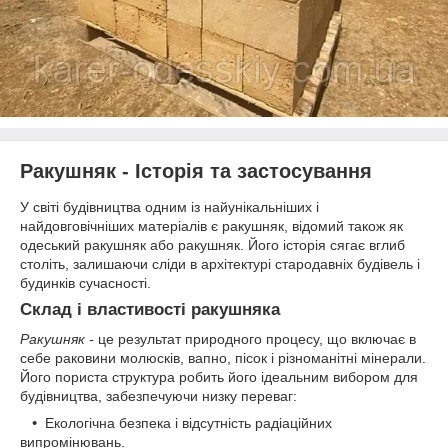
Ракушняк - Історія та застосування
У світі будівництва одним із найунікальніших і
найдовговічніших матеріалів є ракушняк, відомий також як
одеський ракушняк або ракушняк. Його історія сягає вглиб
століть, залишаючи сліди в архітектурі стародавніх будівель і
будинків сучасності.
Склад і властивості ракушняка
Ракушняк -
це результат природного процесу, що включає в
себе раковини молюсків, вапно, пісок і різноманітні мінерали.
Його пориста структура робить його ідеальним вибором для
будівництва, забезпечуючи низку переваг:
•
Екологічна безпека і відсутність радіаційних
випромінювань.