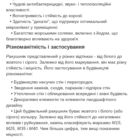
•
Чудові антибактерицидні, звуко- і теплоізоляційні
властивості.
•
Вогнетривкість і стійкість до корозії.
•
Здатність "дихати", що підтримує оптимальний
мікроклімат у приміщенні.
•
Багатство морськими солями, включно з йодом, що
благотворно впливають на здоров'я.
Різноманітність і застосування
Ракушняк
представлений у різних відтінках - від білого до
жовтого і сірого. Залежно від його маркування, він має різну
стійкість і міцність. Його застосування в будівництві
різноманітне:
•
Будівництво несучих стін і перегородок.
•
Зведення камінів, сходів, парканів і підпірок стін.
•
Утеплення стін і облицювання всередині і зовні будівель.
•
Декоративні елементи та елементи ландшафтного
дизайну.
•
Цей будівельний ракушняк буває жовтого і білого (або
сірого) кольору. Залежно від його стійкості до негативних
впливів і руйнування, камінь класифікують
марками М15,
М25, М35 і М40
. Чим більша цифра, тим вищі показники
міцності.