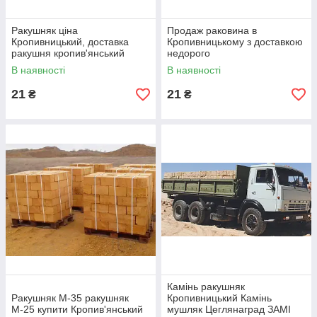
та інші регіони України.
Кожна машина включає
бонус: 25 блоків ракушняка
Ракушняк ціна
Продаж раковина в
безкоштовно
!
Кропивницький, доставка
Кропивницькому з доставкою
ракушня кропив'янський
недорого
Чому обирають нас?
В наявності
В наявності
Прямі поставки з кар’єру.
21
21
₴
₴
Найкращі ціни без посередників.
Гарантія якості та відповідність ДСТУ.
Швидка доставка до об’єкта.
🌟
Ваш дім починається з якісного матеріалу!
📞
Телефонуйте прямо зараз:
☎
098- 784-6838
☎
050-
556-9725
📍
Підприємство "ОДЕСЬКИЙ КАМ'ЯНИЙ КАР'ЄР
РАКУШНЯКА"
Купити Одеський блок ракушняк — це вигідне рішення
для вашого будівництва!
Камінь ракушняк
Якщо потрібні додаткові правки чи уточнення, дайте знати! 😊
Ракушняк М-35 ракушняк
Кропивницький Камінь
М-25 купити Кропив'янський
мушляк Цеглянаград ЗАМІ