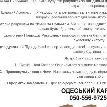
Економте, купуючи
ракушняк
за
вигідними ц
ни від Виробника.
витрат на посередникі
У нашому каталозі представлені різні мар
Широкий Асортимент.
вибрати ідеальний варіант для будь-якого 
Ми оперативно
доста
тавка ракушняка по Україні та Областям.
на ваш будмайданчик, забезпечуючи зручн
Екологічна Природа. Ракушняк -
природний камень без хімі
екологічну чистоту.
дивідуальний Підхід.
Наші експерти завжди готові консультува
вашому будівництві.
Як зробити ваше замовл
1.
Вивчіть Наш Каталог. Ознайомтеся з різними марками
.
. Наші консультанти дадуть відпо
Проконсультуйтеся з Нами
правильний вибір.
.
Оформіть Замовлення
. Просто оформіть замовлення, і ми