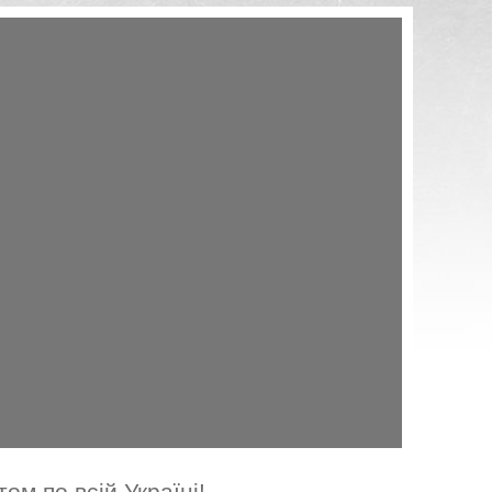
Доставляємо високоякісний ракушняк
в р. Миколаїв. У нас найнижчі ціни на
камінь для малого, середнього і
великого опту!
м по всій Україні!