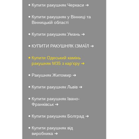
Купити ракушняк Черкаси ➔
Купити ракушняк у Вінниці та
Вінницькій області
Купити ракушняк Умань ➔
КУПИТИ РАКУШНЯК ІЗМАЇЛ ➔
Купити Одеський камінь
ракушняк М35 з кар'єру ➔
Ракушняк Житомир ➔
Купити ракушняк Львів ➔
Купити ракушняк Івано-
Франківськ ➔
Купити ракушняк Болград ➔
Купити ракушняк від
виробника ➔