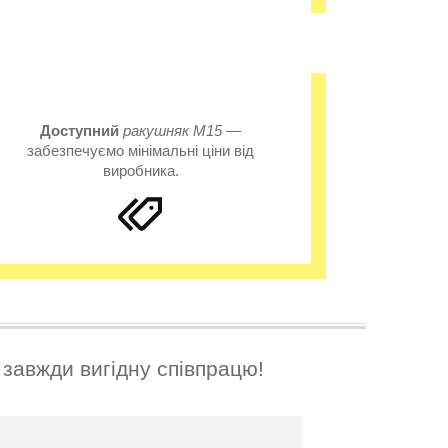
Доступний
ракушняк
М15
—
забезпечуємо мінімальні ціни від
виробника.
вжди вигідну співпрацю!