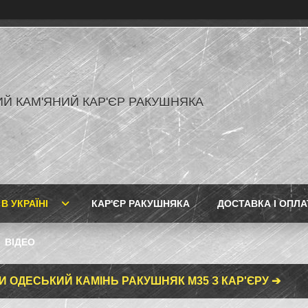
Й КАМ'ЯНИЙ КАР'ЄР РАКУШНЯКА
В УКРАЇНІ
КАР'ЄР РАКУШНЯКА
ДОСТАВКА І ОПЛА
ВІДЕО
И ОДЕСЬКИЙ КАМІНЬ РАКУШНЯК М35 З КАР'ЄРУ ➔