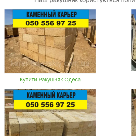
У стислі терміни доставимо будь-який
обсяг ракушняка безпосередньо з
одеського кар'єра. Доступні ціни та
вигідні знижки гарантуються!
Купити Ракушняк Одеса