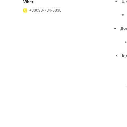
Ці
•
+38098-784-6838
•
Дос
•
•
Ін
•
2
3