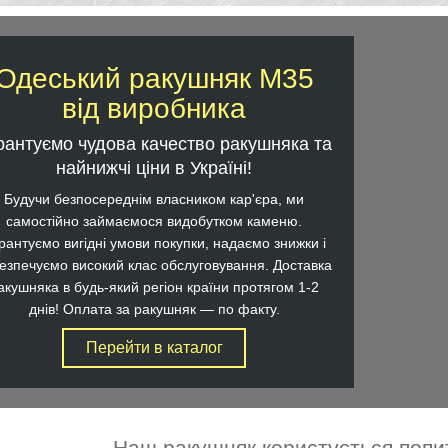
Одеський ракушняк М35
від виробника
рантуємо чудова качество ракушняка та
найнижчі ціни в Україні!
Будучи безпосереднім власником кар'єра, ми
самостійно займаємося видобутком каменю.
рантуємо вигідні умови покупки, надаємо знижки і
езпечуємо високий клас обслуговування. Доставка
акушняка в будь-який регіон країни протягом 1-2
днів! Оплата за ракушняк — по факту.
Здійснюємо оперативну
Перейти в каталог
транспортування одеського ракушняка
з кар'єра р. Херсон. Гарантуємо кращі
оптові ціни!
Наш ракушняк користується попито