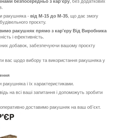
інами безпосередньо з кар'єру
, без додаткових
в.
ки ракушняка -
від М-15 до М-35
, що дає змогу
будівельного проєкту.
вимо ракушняк прямо з кар'єру Від Виробника
ість і ефективність.
чних добавок, забезпечуючи вашому проєкту
ти вас щодо вибору та використання ракушняка у
ення
 ракушняка і їх характеристиками.
відь на всі ваші запитання і допоможуть зробити
 оперативно доставимо ракушняк на ваш об'єкт.