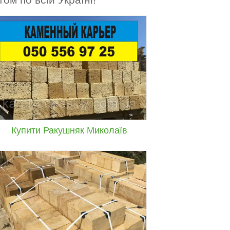
Безперебійні поставки одеського
ракушняка р. Вінниця під
індивідуальне замовлення за помірною
ціною!
Купити Ракушняк Миколаїв