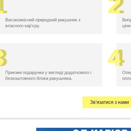
1
2
Високоякісний природний ракушняк з
Вигі
власного кар'єру.
ціни
3
4
Приємні подарунки у вигляді додаткового і
Опер
безкоштовного блока ракушняка.
опл
Зв'язатися з нами