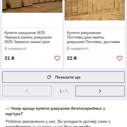
Купити ракушник М25
Купити ракушеник
Черкаси,камінь ракушник
Полтава,ціна камінь
М25 Черкаси низькі ціни
ракушник Полтава, доставка
ракушника Полтава
В наявності
В наявності
21
22
₴
₴
⦁
Ракушняк
М25
Одеса
вага 15 кг; доставка на машині до
1600 штук.
Показати ще
⦁ Ракушняк М35
Одеса
вага 17 кг; доставка на машині до
1500 штук.
1
/ 6
⦁ Ракушняк Одеса М-35 Елітний
вага 17 кг; доставка
машина до 1500 штук.
⦁ Ракушняк М15 вага 13 кг; навантаження на машину до
— Чому краще купити ракушняк
безпосередньо з
2000 штук.
кар'єра?
✈ Купити камінь ракушняк з доставкою
Роблячи замовлення у нас, Ви укладаєте договір саме з
Доставка ракушняка
можлива в такі міста:
виробником
, в наслідок цього Вам
не треба