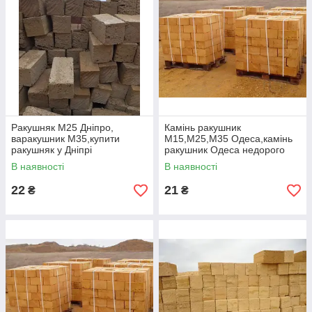
Порада від експертів:
Для кліматичних умов України
оптимальна стіна товщиною в один блок (39 см).
Як замовити ракушняк з кар'єру?
Зателефонуйте нам:
☎ 098- 784-6838 ☎ 050-556-
9725
Оберіть потрібну марку
та уточніть обсяг.
Ракушняк М25 Дніпро,
Камінь ракушник
Узгодьте доставку.
Ми доставимо ваше
варакушник М35,купити
М15,М25,М35 Одеса,камінь
замовлення протягом 1–2 робочих днів.
ракушняк у Дніпрі
ракушник Одеса недорого
Оплата при отриманні.
Без передоплат і
В наявності
В наявності
прихованих платежів.
22
21
₴
₴
Доставка ракушняку по Одесі і Україні
Ми доставляємо ракушняк не тільки Одсса, а й у:
Білгород-Дністровський
Ізмаїл
Одеса
Харків