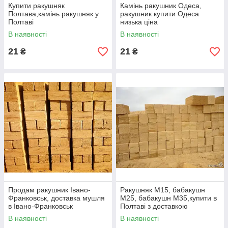
Купити ракушняк
Камінь ракушник Одеса,
РАКУШНЯКА"
Полтава,камінь ракушняк у
ракушник купити Одеса
Полтаві
низька ціна
Купити Одеський блок ракушняк — це вигідне рішення
для вашого будівництва!
В наявності
В наявності
21
21
Якщо потрібні додаткові правки чи уточнення, дайте знати! 😊
₴
₴
—
Сьогодні
ракушняк в Одесі
здебільшого застосовують для
Продам ракушник Івано-
Ракушняк М15, бабакушн
будівництва малоповерхових житлових будинків (до 5
Франковськ, доставка мушля
М25, бабакушн М35,купити в
в Івано-Франковськ
Полтаві з доставкою
поверхів), господарських і промислових будівель. При цьому
вага стін блоків ракушняка буде в 2 рази нижчою, ніж маса
В наявності
В наявності
аналогічної стіни з цегли.