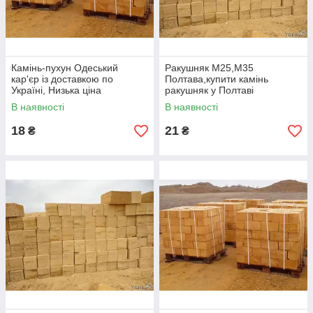
Дніпро
Запоріжжя
Львів
Чернігів
Камінь-пухун Одеський
Ракушняк М25,М35
кар'єр із доставкою по
Полтава,купити камінь
Миколаїв
Україні, Низька ціна
ракушняк у Полтаві
та інші регіони України.
В наявності
В наявності
Кожна машина включає
бонус: 25 блоків ракушняка
18
21
₴
₴
безкоштовно
!
Чому обирають нас?
Прямі поставки з кар’єру.
Найкращі ціни без посередників.
Гарантія якості та відповідність ДСТУ.
Швидка доставка до об’єкта.
🌟
Ваш дім починається з якісного матеріалу!
📞
Телефонуйте прямо зараз:
☎
098- 784-6838
☎
050-
556-9725
📍
Підприємство "ОДЕСЬКИЙ КАМ'ЯНИЙ КАР'ЄР