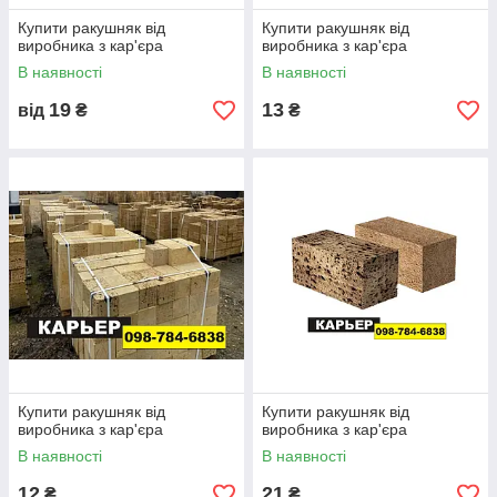
Ціни на ракушняк Одеса за штуку за Куб
на
13.02.2025
Купити ракушняк від
Купити ракушняк від
виробника з кар'єра
виробника з кар'єра
В наявності
В наявності
Вид
Марка
Розміри
Вага
Кількіст
Ціна
ракушн
(мм)
(кг)
ь на
(грн/
19
13
від
₴
₴
яка
машині
шт)-
грн/
м.куб
12
до
Стінови
М-15
199х190
1700 шт.
15,50
й
х390
грн.за
штуку
—
1400
грн/м.
за куб
15
до
Елітний
М-25
199х190
1500 шт.
16,00
х390
грн.за
Купити ракушняк від
Купити ракушняк від
штуку
виробника з кар'єра
виробника з кар'єра
—
1600
В наявності
В наявності
грн/м.
за куб
12
21
₴
₴