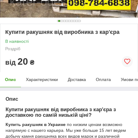
Купити ракушняк від виробника з кар'єра
В наявності
Роздріб
20
від
₴
Опис
Характеристики
Доставка
Оплата
Умови п
Опис
Купити ракушняк від виробника з кар'єра
з
доставкою по самій низькій ціні?
Купить ракушняк в Украине
по низким ценам возможно
напрямую с нашего карьера. Мы уже больше 15 лет ведем
добычу камня ракушняка всех видов марок и различной