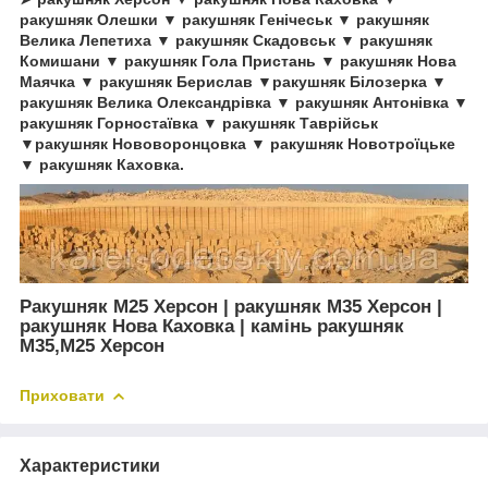
ракушняк Олешки ▼ ракушняк Генічеськ ▼ ракушняк
Велика Лепетиха ▼ ракушняк Скадовськ ▼ ракушняк
Комишани ▼ ракушняк Гола Пристань ▼ ракушняк Нова
Маячка ▼ ракушняк Берислав ▼ракушняк Білозерка ▼
ракушняк Велика Олександрівка ▼ ракушняк Антонівка ▼
ракушняк Горностаївка ▼ ракушняк Таврійськ
▼ракушняк Нововоронцовка ▼ ракушняк Новотроїцьке
▼ ракушняк Каховка.
Ракушняк М25 Херсон | ракушняк М35 Херсон |
ракушняк Нова Каховка | камінь ракушняк
М35,М25 Херсон
Приховати
Характеристики