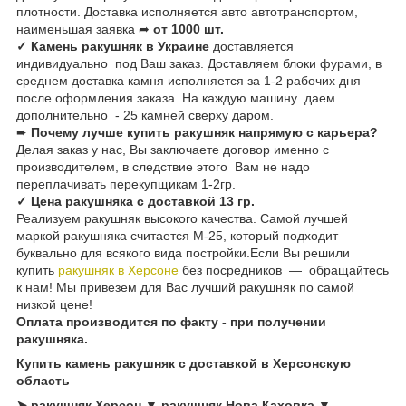
плотности. Доставка исполняется авто автотранспортом,
наименьшая заявка ➦
от 1000 шт.
✓ Камень ракушняк в Украине
доставляется
индивидуально под Ваш заказ. Доставляем блоки фурами, в
среднем доставка камня исполняется за 1-2 рабочих дня
после оформления заказа. На каждую машину даем
дополнительно - 25 камней сверху даром.
➨
Почему лучше купить ракушняк напрямую с карьера?
Делая заказ у нас, Вы заключаете договор именно с
производителем, в следствие этого Вам не надо
переплачивать перекупщикам 1-2гр.
✓ Цена ракушняка с доставкой 13 гр.
Реализуем ракушняк высокого качества. Самой лучшей
маркой ракушняка считается М-25, который подходит
буквально для всякого вида постройки.Если Вы решили
купить
ракушняк в Херсоне
без посредников — обращайтесь
к нам! Мы привезем для Вас лучший ракушняк по самой
низкой цене!
Оплата производится по факту - при получении
ракушняка.
Купить камень ракушняк с доставкой в Херсонскую
область
➤ ракушняк Херсон ▼ ракушняк Нова Каховка ▼