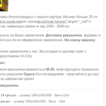
ливо безпосередньо з нашого кар'єра. Ми вже більше 25-ти
всіх видів ма
рок і різно
akushnyak-herson"
target="_self">ї
ом, найменша заявка ➦ від 1000 - 2000 шт.
ально на Ваше замовлення.
Доставка ракушняка
фурами, в
бочі дні після оформлення замовлення.
На кожну машину
лячи замовлення у нас, Ви укладаєте договір саме з
рекупникам 10-12гр.
.шт.
аркою ракушняка вважається
М-25
, який підходить буквально
ити ракушняк
Одеса
без посередників - звертайтеся до нас!
і
за найнижчою ціною!
 ракушняка.
1
4 грн.шт
. - розмір 190х190х390 - Вага-15кг.
 грн.шт
. - розмір 190х190х390 - Вага - 16кг.