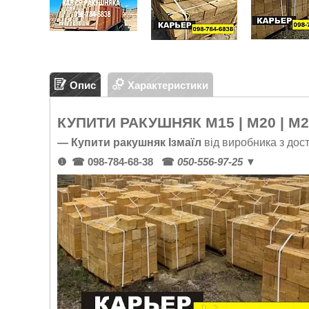
Опис
Характеристики
КУПИТИ РАКУШНЯК М15 | М20 | М2
—
Купити ракушняк Ізмаїл
від виробника з дост
❶ ☎
098-784-68-38
☎
050-556-97-25
▼