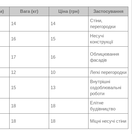
м)
Вага (кг)
Ціна (грн)
Застосування
Стіни,
14
14
перегородки
Несучі
16
15
конструкції
Облицювання
17
16
фасадів
12
10
Легкі перегородки
Внутрішні
15
13
оздоблювальні
роботи
Елітне
18
18
будівництво
18
18
Міцні несучі стіни