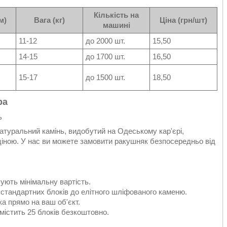
Кількість на
м)
Вага (кг)
Ціна (грн/шт)
машині
11-12
до 2000 шт.
15,50
14-15
до 1700 шт.
16,50
15-17
до 1500 шт.
18,50
ра
ь
атуральний камінь, видобутий на Одеському кар'єрі,
 ціною. У нас ви можете замовити ракушняк безпосередньо від
ують мінімальну вартість.
 стандартних блоків до елітного шліфованого каменю.
а прямо на ваш об'єкт.
істить 25 блоків безкоштовно.