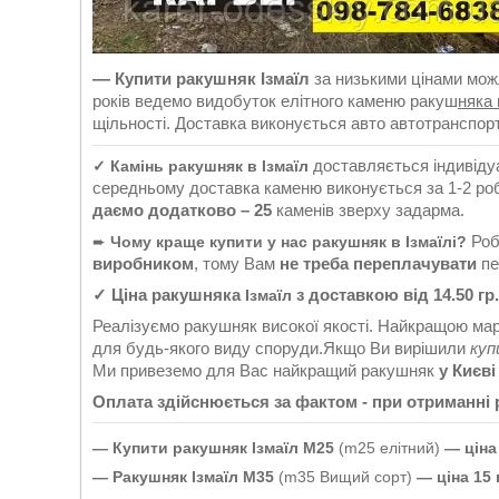
—
Купити ракушняк Ізмаїл
за низькими цінами мож
років ведемо видобуток елітного каменю ракуш
няка 
щільності. Доставка виконується авто автотранспорт
доставляється індивіду
✓ Камінь ракушняк в Ізмаїл
середньому доставка каменю виконується за 1-2 ро
даємо додатково – 25
каменів зверху задарма.
Роб
➨
Чому краще купити у нас ракушняк в Ізмаїлі?
виробником
, тому Вам
не треба переплачувати
пе
✓ Ціна ракушняка
з доставкою від 14.50 гр
Ізмаїл
Реалізуємо ракушняк високої якості. Найкращою м
для будь-якого виду споруди.Якщо Ви вирішили
куп
Ми привеземо для Вас найкращий ракушняк
у Києв
Оплата здійснюється за фактом - при отриманні
—
Купити ракушняк
Ізмаїл
М25
(m25 елітний)
—
ціна
—
Ракушняк
Ізмаїл
М35
(m35 Вищий сорт)
—
ціна 15