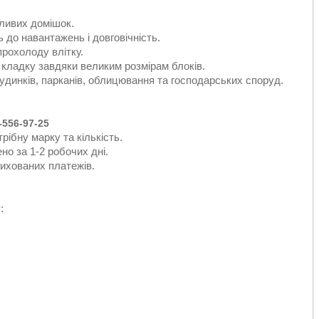
ливих домішок.
 до навантажень і довговічність.
прохолоду влітку.
а кладку завдяки великим розмірам блоків.
динків, парканів, облицювання та господарських споруд.
556-97-25
ібну марку та кількість.
о за 1-2 робочих дні.
ихованих платежів.
: