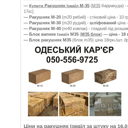
—
Ракушняк
М-35
(
M35
барракуда) -
Купити
Ізмаїл
17кг.]
— Ракушняк М-20
(m20 рябий) - стіновий ціна - 10 гр
— Ракушняк М-30
(m20 рудий) -
шліфований
ціна -
— Ракушняк М-40
(m40 ковпак) - гладкий під розшивк
— Блок вапняк
М35
(
M35 блок
)
—
ціна - 18 
Ізмаїл
— Блок ракушняк М35
(блок m35) ціна 18грн./шт.
д
Ціни на ракушняк
Ізмаїл
за штуку на 16.0