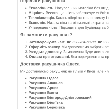
Переваги ракушняка
Екологічність.
Натуральний матеріал без шкід
Міцність.
Висока щільність забезпечує стійкість
Теплоізоляція.
Камінь зберігає тепло взимку і 
Економія.
Низька ціна та мінімальні витрати н
Універсальність.
Підходить для будівництва бу
Як замовити ракушняк?
Зателефонуйте нам:
☎
098-784-68-38
☎ 050-
Оформіть заявку.
Ми допоможемо вибрати потр
Узгодьте доставку.
Замовлення буде доставлен
Оплата при отриманні.
Без передоплати та пр
Доставка ракушняка
Одеса
Ми доставляємо
ракушняк
не тільки у
Києв
,
але й у
Ракушняк Одеса
Ракушняк Ананьєв
Ракушняк Арциз
Ракушняк Балта
Ракушняк Білгород-Дністровський
Ракушняк
Біляївка
Ракушняк Березівка