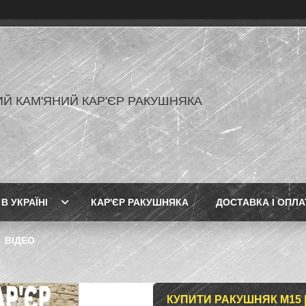
Й КАМ'ЯНИЙ КАР'ЄР РАКУШНЯКА
В УКРАЇНІ
КАР'ЄР РАКУШНЯКА
ДОСТАВКА І ОПЛА
ВІДЕО
КУПИТИ РАКУШНЯК М15 | М