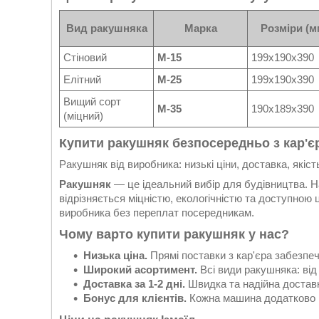
Вид ракушняка
Марка
Розміри (м
Стіновий
М-15
199х190х390
Елітний
М-25
199х190х390
Вищий сорт
М-35
190х189х390
(міцний)
Купити ракушняк
безпосередньо з кар'є
Ракушняк від виробника: низькі ціни, доставка, якіст
Ракушняк
— це ідеальний вибір для будівництва. Н
відрізняється міцністю, екологічністю та доступною
виробника без переплат посередникам.
Чому варто купити ракушняк у нас?
Низька ціна.
Прямі поставки з кар'єра забезпеч
Широкий асортимент.
Всі види ракушняка: від
Доставка за 1-2 дні.
Швидка та надійна доставк
Бонус для клієнтів.
Кожна машина додатково м