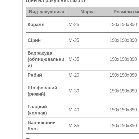
Ціни на ракушняк
Ізмаїл
Вид ракушняка
Марка
Розміри (м
Коралл
М-25
190х190х390
Сірий
М-35
190х190х390
Барракуда
(облицювальни
М-35
190х190х390
й)
Рябий
М-20
190х190х390
Шліфований
М-30
190х190х390
(рижий)
Гладкий
М-40
190х190х390
(колпак)
Вапняковий
М-35
190х190х390
блок