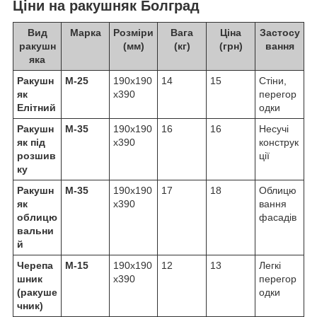
Ціни на ракушняк Болград
Вид
Марка
Розміри
Вага
Ціна
Застосу
ракушн
(мм)
(кг)
(грн)
вання
яка
Ракушн
М-25
190х190
14
15
Стіни,
як
х390
перегор
Елітний
одки
Ракушн
М-35
190х190
16
16
Несучі
як під
х390
конструк
розшив
ції
ку
Ракушн
М-35
190х190
17
18
Облицю
як
х390
вання
облицю
фасадів
вальни
й
Черепа
М-15
190х190
12
13
Легкі
шник
х390
перегор
(ракуше
одки
чник)