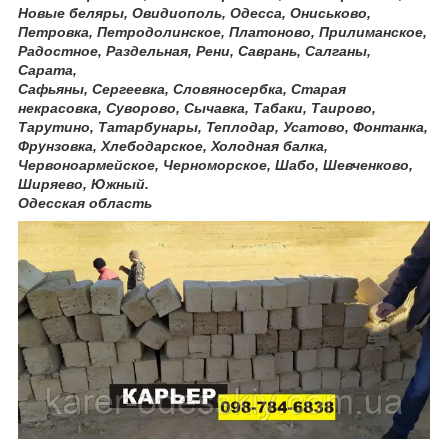
Новые беляры, Овидиополь, Одесса, Ониськово,
Петровка, Петродолинское, Платоново, Прилиманское,
Радостное, Раздельная, Рени, Саврань, Салганы,
Сарата,
Сафьяны, Сергеевка, Словяносербка, Старая
некрасовка, Суворово, Сычавка, Табаки, Таирово,
Тарутино, Татарбунары, Теплодар, Усатово, Фонтанка,
Фрунзовка, Хлебодарское, Холодная балка,
Червоноармейское, Черноморское, Шабо, Шевченково,
Ширяево, Южный.
Одесская область