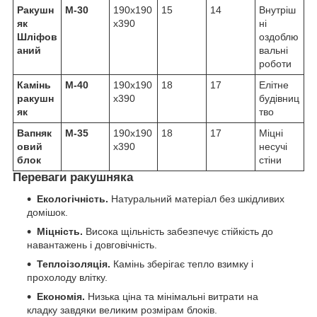
Ракушн
М-30
190х190
15
14
Внутріш
як
х390
ні
Шліфов
оздоблю
аний
вальні
роботи
Камінь
М-40
190х190
18
17
Елітне
ракушн
х390
будівниц
як
тво
Вапняк
М-35
190х190
18
17
Міцні
овий
х390
несучі
блок
стіни
Переваги ракушняка
Екологічність.
Натуральний матеріал без шкідливих
домішок.
Міцність.
Висока щільність забезпечує стійкість до
навантажень і довговічність.
Теплоізоляція.
Камінь зберігає тепло взимку і
прохолоду влітку.
Економія.
Низька ціна та мінімальні витрати на
кладку завдяки великим розмірам блоків.