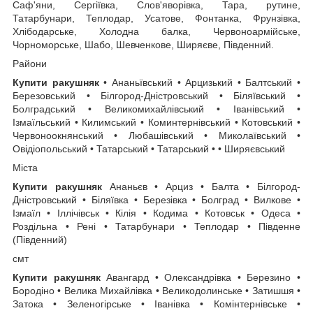
Саф'яни, Сергіївка, Слов'яворівка, Тара, рутине,
Татарбунари, Теплодар, Усатове, Фонтанка, Фрунзівка,
Хлібодарське, Холодна балка, Червоноармійське,
Чорноморське, Шабо, Шевченкове, Ширяєве, Південний.
Райони
Купити ракушняк
• Ананьївський • Арцизький • Балтський •
Березовський • Білгород-Дністровський • Біляївський •
Болградський • Великомихайлівський • Іванівський •
Ізмаїльський • Килимський • Коминтернівський • Котовський •
Червоноокнянський • Любашівський • Миколаївський •
Овідіопольський • Татарський • Татарський • • Ширяєвський
Міста
Купити ракушняк
Ананьєв • Арциз • Балта • Білгород-
Дністровський • Біляївка • Березівка ​​• Болград • Вилкове •
Ізмаїл • Іллічівськ • Кілія • Кодима • Котовськ • Одеса •
Роздільна • Рені • Татарбунари • Теплодар • Південне
(Південний)
смт
Купити ракушняк
Авангард • Олександрівка • Березино •
Бородіно • Велика Михайлівка • Великодолинське • Затишшя •
Затока • Зеленогірське • Іванівка • Комінтернівське •