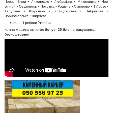
ЧервоніВікни • Лиманське • Любашівка • Миколаївка • Нові
Біляри • Овідіополь • Петрівка • Радівне • Суворове • Таїрове •
Тарутине • Фрунзівка ​​• Хлібодарське • Цебрикове •
Чорноморське • Ширяєве.
та інші регіони України.
Кожна машина включає
бонус: 25 блоків ракушняка
безкоштовно
!