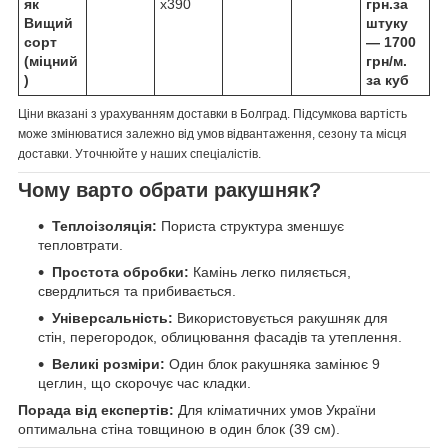
як
х390
грн.за
Вищий
штуку
сорт
—
1700
(міцний
грн/м.
)
за куб
Ціни вказані з урахуванням доставки в Болград. Підсумкова вартість
може змінюватися залежно від умов відвантаження, сезону та місця
доставки. Уточнюйте у наших спеціалістів.
Чому варто обрати ракушняк?
Теплоізоляція:
Пориста структура зменшує
тепловтрати.
Простота обробки:
Камінь легко пиляється,
свердлиться та прибивається.
Універсальність:
Використовується ракушняк для
стін, перегородок, облицювання фасадів та утеплення.
Великі розміри:
Один блок ракушняка замінює 9
цеглин, що скорочує час кладки.
Порада від експертів:
Для кліматичних умов України
оптимальна стіна товщиною в один блок (39 см).