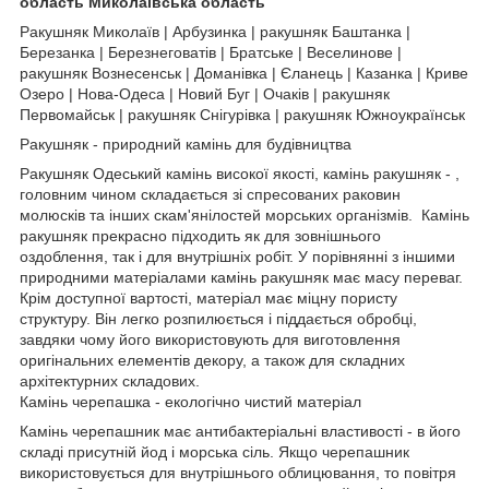
область Миколаївська область
Ракушняк Миколаїв | Арбузинка | ракушняк Баштанка |
Березанка | Березнеговатів | Братське | Веселинове |
ракушняк Вознесенськ | Доманівка | Єланець | Казанка | Криве
Озеро | Нова-Одеса | Новий Буг | Очаків | ракушняк
Первомайськ | ракушняк Снігурівка | ракушняк Южноукраїнськ
Ракушняк - природний камінь для будівництва
Ракушняк Одеський камінь високої якості, камінь ракушняк - ,
головним чином складається зі спресованих раковин
молюсків та інших скам'янілостей морських організмів. Камінь
ракушняк прекрасно підходить як для зовнішнього
оздоблення, так і для внутрішніх робіт. У порівнянні з іншими
природними матеріалами камінь ракушняк має масу переваг.
Крім доступної вартості, матеріал має міцну пористу
структуру. Він легко розпилюється і піддається обробці,
завдяки чому його використовують для виготовлення
оригінальних елементів декору, а також для складних
архітектурних складових.
Камінь черепашка - екологічно чистий матеріал
Камінь черепашник має антибактеріальні властивості - в його
складі присутній йод і морська сіль. Якщо черепашник
використовується для внутрішнього облицювання, то повітря