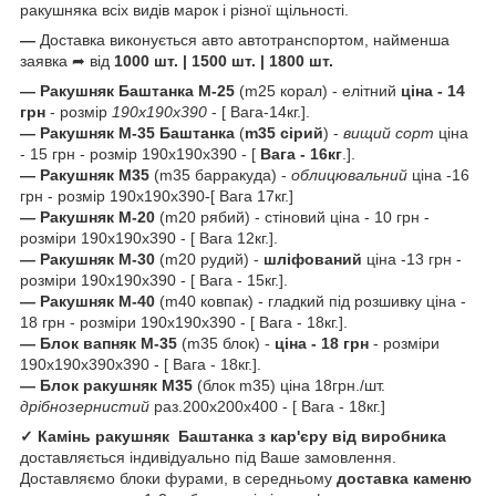
ракушняка всіх видів марок і різної щільності.
—
Доставка виконується авто автотранспортом, найменша
заявка ➦ від
1000 шт. | 1500 шт. | 1800 шт.
— Ракушняк Баштанка
М-25
(m25 корал) - елітний
ціна - 14
грн
- розмір
190х190х390
- [ Вага-14кг.].
— Ракушняк М-35 Баштанка
(
m35
сірий
) -
вищий сорт
ціна
- 15 грн - розмір 190х190х390 - [
Вага - 16кг
.].
— Ракушняк М35
(m35 барракуда) -
облицювальний
ціна -16
грн - розмір 190х190х390-[ Вага 17кг.]
— Ракушняк М-20
(m20 рябий) - стіновий ціна - 10 грн -
розміри 190х190х390 - [ Вага 12кг.].
— Ракушняк М-30
(m20 рудий) -
шліфований
ціна -13 грн -
розміри 190х190х390 - [ Вага - 15кг.].
— Ракушняк М-40
(m40 ковпак) - гладкий під розшивку ціна -
18 грн - розміри 190х190х390 - [ Вага - 18кг.].
— Блок вапняк М-35
(m35 блок) -
ціна - 18 грн
- розміри
190х190х390х390 - [ Вага - 18кг.].
— Блок ракушняк М35
(блок m35) ціна 18грн./шт.
дрібнозернистий
раз.200х200х400 - [ Вага - 18кг.]
✓ Камінь ракушняк
Баштанка з кар'єру від виробника
доставляється індивідуально під Ваше замовлення.
Доставляємо блоки фурами, в середньому
доставка каменю