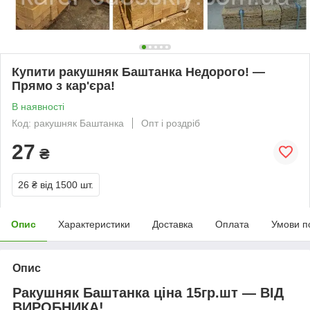
Купити ракушняк Баштанка Недорого! —
Прямо з кар'єра!
В наявності
Код: ракушняк Баштанка
Опт і роздріб
27
₴
26 ₴
від 1500 шт.
Опис
Характеристики
Доставка
Оплата
Умови п
Опис
Ракушняк Баштанка ціна 15гр.шт
— ВІД
ВИРОБНИКА!