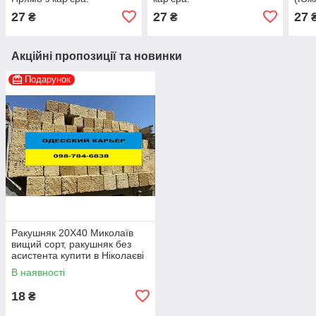
Недо
27
27
27
₴
₴
кар'
Акційні пропозиції та новинки
Подарунок
Ракушняк 20Х40 Миколаїв
вищий сорт, ракушняк без
асистента купити в Ніколаєві
☑ гарантія якості 100%!
В наявності
18
₴