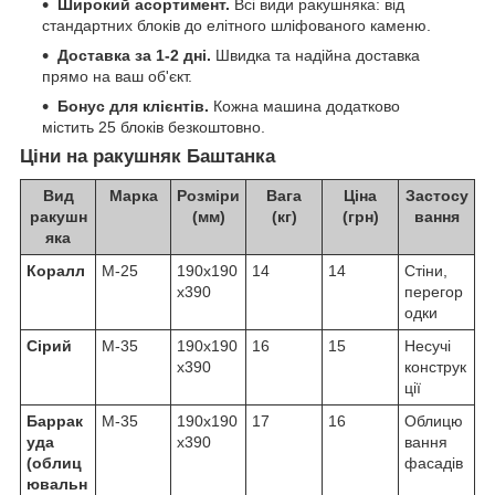
Широкий асортимент.
Всі види ракушняка: від
стандартних блоків до елітного шліфованого каменю.
Доставка за 1-2 дні.
Швидка та надійна доставка
прямо на ваш об'єкт.
Бонус для клієнтів.
Кожна машина додатково
містить 25 блоків безкоштовно.
Ціни на ракушняк
Баштанка
Вид
Марка
Розміри
Вага
Ціна
Застосу
ракушн
(мм)
(кг)
(грн)
вання
яка
Коралл
М-25
190х190
14
14
Стіни,
х390
перегор
одки
Сірий
М-35
190х190
16
15
Несучі
х390
конструк
ції
Баррак
М-35
190х190
17
16
Облицю
уда
х390
вання
(облиц
фасадів
ювальн