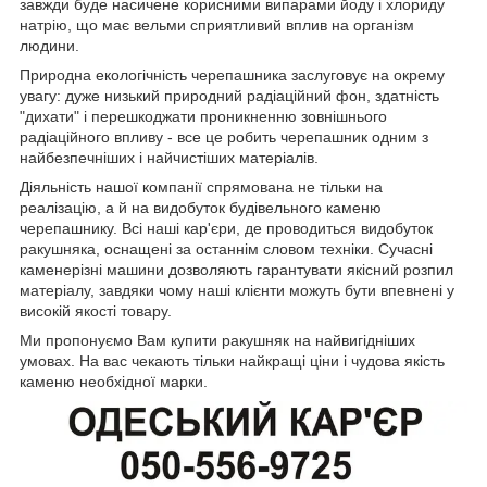
завжди буде насичене корисними випарами йоду і хлориду
натрію, що має вельми сприятливий вплив на організм
людини.
Природна екологічність черепашника заслуговує на окрему
увагу: дуже низький природний радіаційний фон, здатність
"дихати" і перешкоджати проникненню зовнішнього
радіаційного впливу - все це робить черепашник одним з
найбезпечніших і найчистіших матеріалів.
Діяльність нашої компанії спрямована не тільки на
реалізацію, а й на видобуток будівельного каменю
черепашнику. Всі наші кар'єри, де проводиться видобуток
ракушняка, оснащені за останнім словом техніки. Сучасні
каменерізні машини дозволяють гарантувати якісний розпил
матеріалу, завдяки чому наші клієнти можуть бути впевнені у
високій якості товару.
Ми пропонуємо Вам купити ракушняк на найвигідніших
умовах. На вас чекають тільки найкращі ціни і чудова якість
каменю необхідної марки.