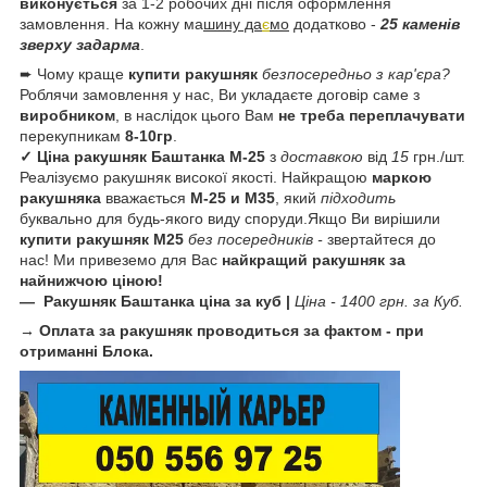
виконується
за 1-2 робочих дні після оформлення
замовлення. На кожну ма
шину да
є
мо
додатково -
25 каменів
зверху задарма
.
➨ Чому краще
купити ракушняк
безпосередньо з кар'єра?
Роблячи замовлення у нас, Ви укладаєте договір саме з
виробником
, в наслідок цього Вам
не треба переплачувати
перекупникам
8-10гр
.
✓ Ціна ракушняк
Баштанка М-25
з
доставкою
від
15
грн./шт.
Реалізуємо ракушняк високої якості. Найкращою
маркою
ракушняка
вважається
М-25 и М35
, який
підходить
буквально для будь-якого виду споруди.Якщо Ви вирішили
купити ракушняк М25
без посередників -
звертайтеся до
нас! Ми привеземо для Вас
найкращий ракушняк за
найнижчою ціною!
— Ракушняк
Баштанка ціна за куб
|
Ціна - 1400 грн. за Куб.
→ Оплата за ракушняк проводиться за фактом - при
отриманні Блока.