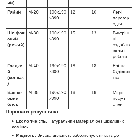
ий)
Рябий
М-20
190х190
12
10
Легкі
х390
перегор
одки
Шліфов
М-30
190х190
15
13
Внутріш
аний
х390
ні
(рижий)
оздоблю
вальні
роботи
Гладки
М-40
190х190
18
18
Елітне
й
х390
будівниц
(колпак
тво
)
Вапняк
М-35
190х190
18
18
Міцні
овий
х390
несучі
блок
стіни
Переваги ракушняка
Екологічність.
Натуральний матеріал без шкідливих
домішок.
Міцність.
Висока щільність забезпечує стійкість до