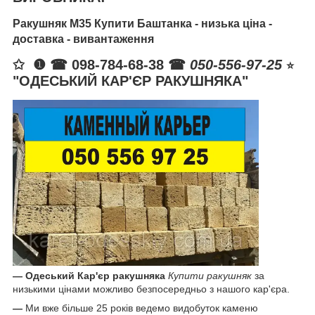
Ракушняк М35 Купити Баштанка - низька ціна -
доставка - вивантаження
✩ ❶ ☎ 098-784-68-38 ☎
050-556-97-25
⭐️
"ОДЕСЬКИЙ КАР'ЄР РАКУШНЯКА"
—
Одеський Кар'єр ракушняка
Купити ракушняк
за
низькими цінами можливо безпосередньо з нашого кар'єра.
—
Ми вже більше 25 років ведемо видобуток каменю