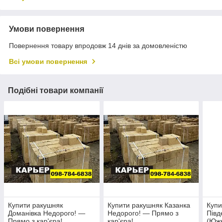
Умови повернення
Повернення товару впродовж 14 днів за домовленістю
Всі умови повернення
Подібні товари компанії
Купити ракушняк
Купити ракушняк Казанка
Купи
Доманівка Недорого! —
Недорого! — Прямо з
Півд
Прямо з кар'єра!
кар'єра!
(Южн