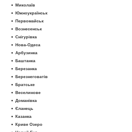
Миколаїв
Южноукраїнськ
Первомайськ
Вознесенськ
Снігурівка
Нова-Одеса
Арбузинка
Баштанка
Березанка
Березнеговатів
Братське
Веселинове
Доманівка
Єланець
Казанка
Криве Озеро