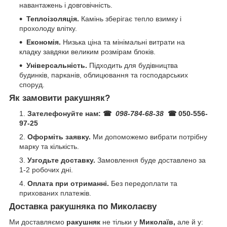
навантажень і довговічність.
Теплоізоляція.
Камінь зберігає тепло взимку і
прохолоду влітку.
Економія.
Низька ціна та мінімальні витрати на
кладку завдяки великим розмірам блоків.
Універсальність.
Підходить для будівництва
будинків, парканів, облицювання та господарських
споруд.
Як замовити ракушняк?
Зателефонуйте нам:
☎
098-784-68-38
☎ 050-556-
97-25
Оформіть заявку.
Ми допоможемо вибрати потрібну
марку та кількість.
Узгодьте доставку.
Замовлення буде доставлено за
1-2 робочих дні.
Оплата при отриманні.
Без передоплати та
прихованих платежів.
Доставка ракушняка по Миколаєву
Ми доставляємо
ракушняк
не тільки у
Миколаїв,
але й у: