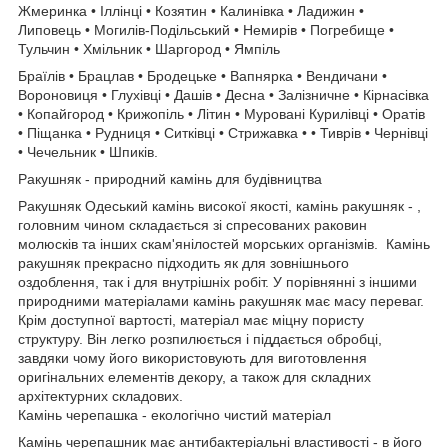
Жмеринка • Іллінці • Козятин • Калинівка • Ладижин •
Липовець • Могилів-Подільський • Немирів • Погребище •
Тульчин • Хмільник • Шаргород • Ямпіль
Браїлів • Брацлав • Бродецьке • Вапнярка • Вендичани •
Вороновиця • Глухівці • Дашів • Десна • Залізничне • Кірнасівка
• Копайгород • Крижопіль • Літин • Муровані Курилівці • Оратів
• Піщанка • Рудниця • Ситківці • Стрижавка • • Тиврів • Чернівці
• Чечельник • Шпиків.
Ракушняк - природний камінь для будівництва
Ракушняк Одеський камінь високої якості, камінь ракушняк - ,
головним чином складається зі спресованих раковин
молюсків та інших скам'янілостей морських організмів. Камінь
ракушняк прекрасно підходить як для зовнішнього
оздоблення, так і для внутрішніх робіт. У порівнянні з іншими
природними матеріалами камінь ракушняк має масу переваг.
Крім доступної вартості, матеріал має міцну пористу
структуру. Він легко розпилюється і піддається обробці,
завдяки чому його використовують для виготовлення
оригінальних елементів декору, а також для складних
архітектурних складових.
Камінь черепашка - екологічно чистий матеріал
Камінь черепашник має антибактеріальні властивості - в його