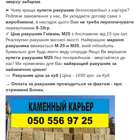
зверху задарма
.
➨ Чому краще
купити ракушняк
безпосередньо з кар'єра?
Роблячи замовлення у нас, Ви укладаєте договір саме з
виробником
, в наслідок цього Вам
не треба переплачувати
перекупникам
8-10гр
.
✓ Ціна ракушняк
Гнівань М25
з
доставкою
від
15
грн./шт.
Реалізуємо ракушняк високої якості. Найкращою
маркою
ракушняка
вважається
М-25 и М35
, який
підходить
буквально для будь-якого виду споруди.Якщо Ви вирішили
купити ракушняк М25
без посередників -
звертайтеся до
нас! Ми привеземо для Вас
найкращий ракушняк за
найнижчою ціною!
— Ракушняк ціна за куб
|
Ціна - 1650 грн. за Куб.
→ Оплата за ракушняк проводиться за фактом - при
отриманні Блока.