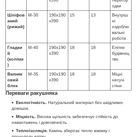
х390
перегор
одки
Шліфов
М-30
190х190
15
13
Внутріш
аний
х390
ні
(рижий)
оздоблю
вальні
роботи
Гладки
М-40
190х190
18
18
Елітне
й
х390
будівниц
(колпак
тво
)
Вапняк
М-35
190х190
18
18
Міцні
овий
х390
несучі
блок
стіни
Переваги ракушняка
Екологічність.
Натуральний матеріал без шкідливих
домішок.
Міцність.
Висока щільність забезпечує стійкість до
навантажень і довговічність.
Теплоізоляція.
Камінь зберігає тепло взимку і
прохолоду влітку.