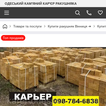
ОДЕСЬКИЙ КАМ'ЯНИЙ КАР'ЄР РАКУШНЯКА
Товари та послуги
Купити ракушняк Вінниця ➔
Купит
Топ продажів