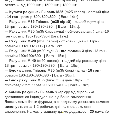
заявка ➦ від
1000 шт. | 1500 шт. | 1800 шт.
— Купити ракушняк Гнівань
М25
(m25 корал) - елітний
ціна
- 14 грн
- розмір
190х190х390
- [ Вага-14кг.].
— Ракушняк М35 Гнівань
(
m35
сірий
) -
вищий сорт
ціна -
15 грн - розмір 190х190х390 - [
Вага - 16кг
.].
— Ракушняк М35
(m35 барракуда) -
облицювальний
ціна -16
грн - розмір 190х190х390-[ Вага 17кг.]
— Ракушняк М-20
(m20 рябий) - стіновий ціна - 10 грн -
розміри 190х190х390 - [ Вага 12кг.].
— Ракушняк М-30
(m20 рудий) -
шліфований
ціна -13 грн -
розміри 190х190х390 - [ Вага - 15кг.].
— Ракушняк М-40
(m40 ковпак) - гладкий під розшивку ціна -
18 грн - розміри 190х190х390 - [ Вага - 18кг.].
— Блок вапняк Гнівань М35
(m35 блок) -
ціна - 18 грн
-
розміри 190х190х390х390 - [ Вага - 18кг.].
— Блок ракушняк
М35
(блок m35) ціна 18грн./шт.
дрібнозернистий
раз.200х200х400 - [ Вага - 18кг.]
✓ Камінь ракушняк
Гнівань
з кар'єру від виробника
доставляється індивідуально під Ваше замовлення.
Доставляємо блоки фурами, в середньому
доставка каменю
виконується
за 1-2 робочих дні після оформлення
замовлення. На кожну ма
шину да
є
мо
додатково -
25 каменів