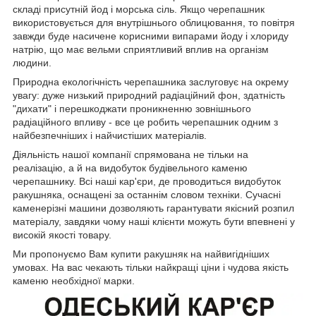
складі присутній йод і морська сіль. Якщо черепашник
використовується для внутрішнього облицювання, то повітря
завжди буде насичене корисними випарами йоду і хлориду
натрію, що має вельми сприятливий вплив на організм
людини.
Природна екологічність черепашника заслуговує на окрему
увагу: дуже низький природний радіаційний фон, здатність
"дихати" і перешкоджати проникненню зовнішнього
радіаційного впливу - все це робить черепашник одним з
найбезпечніших і найчистіших матеріалів.
Діяльність нашої компанії спрямована не тільки на
реалізацію, а й на видобуток будівельного каменю
черепашнику. Всі наші кар'єри, де проводиться видобуток
ракушняка, оснащені за останнім словом техніки. Сучасні
каменерізні машини дозволяють гарантувати якісний розпил
матеріалу, завдяки чому наші клієнти можуть бути впевнені у
високій якості товару.
Ми пропонуємо Вам купити ракушняк на найвигідніших
умовах. На вас чекають тільки найкращі ціни і чудова якість
каменю необхідної марки.