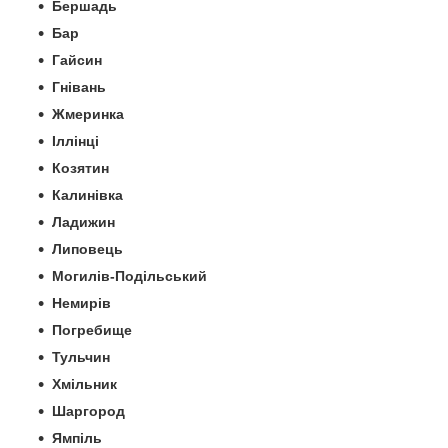
Бершадь
Бар
Гайсин
Гнівань
Жмеринка
Іллінці
Козятин
Калинівка
Ладижин
Липовець
Могилів-Подільський
Немирів
Погребище
Тульчин
Хмільник
Шаргород
Ямпіль