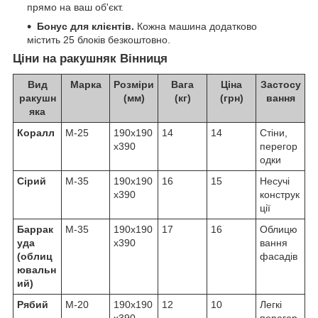
прямо на ваш об'єкт.
Бонус для клієнтів.
Кожна машина додатково
містить 25 блоків безкоштовно.
Ціни на ракушняк Вінниця
Вид
Марка
Розміри
Вага
Ціна
Застосу
ракушн
(мм)
(кг)
(грн)
вання
яка
Коралл
М-25
190х190
14
14
Стіни,
х390
перегор
одки
Сірий
М-35
190х190
16
15
Несучі
х390
конструк
ції
Баррак
М-35
190х190
17
16
Облицю
уда
х390
вання
(облиц
фасадів
ювальн
ий)
Рябий
М-20
190х190
12
10
Легкі