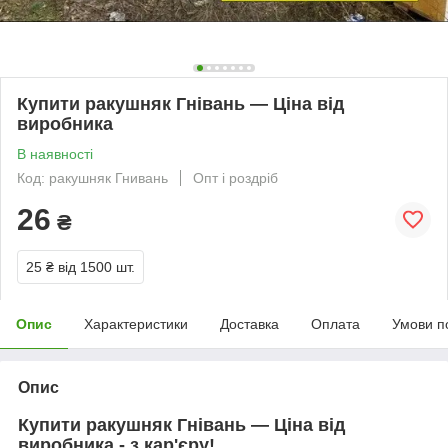
Купити ракушняк Гнівань — Ціна від
виробника
В наявності
Код: ракушняк Гнивань
Опт і роздріб
26
₴
25 ₴
від 1500 шт.
Опис
Характеристики
Доставка
Оплата
Умови п
Опис
Купити ракушняк Гнівань
—
Ціна від
виробника - з кар'єру!