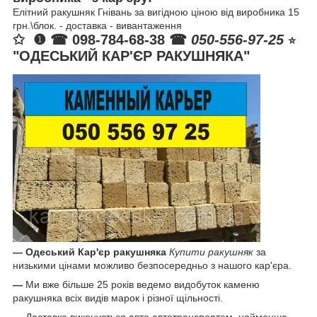
Елітний ракушняк Гнівань за вигідною ціною від виробника 15
грн.\блок. - доставка - вивантаження
✩
❶ ☎ 098-784-68-38 ☎
050-556-97-25
⭐️
"ОДЕСЬКИЙ КАР'ЄР РАКУШНЯКА"
—
Одеський Кар'єр ракушняка
Купити ракушняк
за
низькими цінами можливо безпосередньо з нашого кар'єра.
—
Ми вже більше 25 років ведемо видобуток каменю
ракушняка всіх видів марок і різної щільності.
—
Доставка виконується авто автотранспортом, найменша