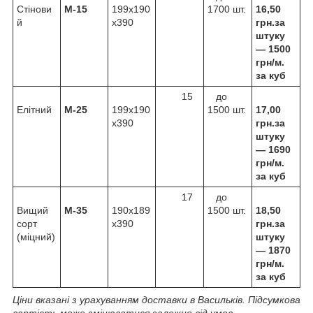
Стінови
М-15
199х190
1700 шт.
16,50
й
х390
грн.за
штуку
—
1500
грн/м.
за куб
15
до
Елітний
М-25
199х190
1500 шт.
17,00
х390
грн.за
штуку
—
1690
грн/м.
за куб
17
до
Вищий
М-35
190х189
1500 шт.
18,50
сорт
х390
грн.за
(міцний)
штуку
—
1870
грн/м.
за куб
Ціни вказані з урахуванням доставки
в Васильків
. Підсумкова
вартість може змінюватися залежно від умов