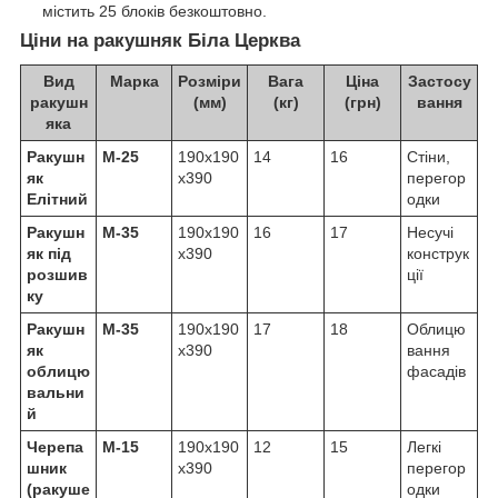
містить 25 блоків безкоштовно.
Ціни на ракушняк
Біла Церква
Вид
Марка
Розміри
Вага
Ціна
Застосу
ракушн
(мм)
(кг)
(грн)
вання
яка
Ракушн
М-25
190х190
14
16
Стіни,
як
х390
перегор
Елітний
одки
Ракушн
М-35
190х190
16
17
Несучі
як під
х390
конструк
розшив
ції
ку
Ракушн
М-35
190х190
17
18
Облицю
як
х390
вання
облицю
фасадів
вальни
й
Черепа
М-15
190х190
12
15
Легкі
шник
х390
перегор
(ракуше
одки