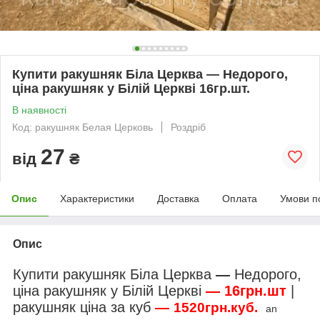
Купити ракушняк Біла Церква — Недорого,
ціна ракушняк у Білій Церкві 16гр.шт.
В наявності
Код: ракушняк Белая Церковь
Роздріб
27
від
₴
Опис
Характеристики
Доставка
Оплата
Умови п
Опис
Купити ракушняк Біла Церква
—
Недорого,
ціна ракушняк у Білій Церкві
—
16грн.шт
|
ракушняк ціна за куб
—
1520
грн.куб.
an