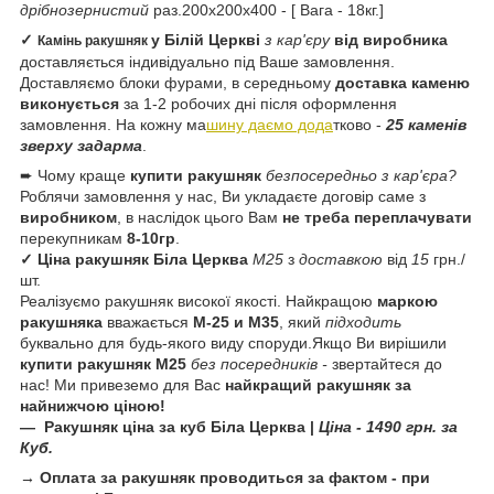
дрібнозернистий
раз.200х200х400 - [ Вага - 18кг.]
✓
у Білій Церкві
з кар'єру
від виробника
Камінь ракушняк
доставляється індивідуально під Ваше замовлення.
Доставляємо блоки фурами, в середньому
доставка каменю
виконується
за 1-2 робочих дні після оформлення
замовлення. На кожну ма
шину даємо дода
тково -
25 каменів
зверху задарма
.
➨ Чому краще
купити ракушняк
безпосередньо з кар'єра?
Роблячи замовлення у нас, Ви укладаєте договір саме з
виробником
, в наслідок цього Вам
не треба переплачувати
перекупникам
8-10гр
.
✓ Ціна ракушняк
Біла Церква
М25
з
доставкою
від
15
грн./
шт.
Реалізуємо ракушняк високої якості. Найкращою
маркою
ракушняка
вважається
М-25 и М35
, який
підходить
буквально для будь-якого виду споруди.Якщо Ви вирішили
купити ракушняк М25
без посередників -
звертайтеся до
нас! Ми привеземо для Вас
найкращий ракушняк за
найнижчою ціною!
— Ракушняк
ціна за куб
Біла Церква |
Ціна - 1490 грн. за
Куб.
→ Оплата за ракушняк проводиться за фактом - при