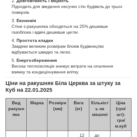
Довговічність і міцність
Підходить для зведення несучих стін будівель до трьох
поверхів.
Економія
Стіни з ракушняка обходяться на 25% дешевше
газоблока і вдвічі дешевше цегли.
Простота кладки
Завдяки великим розмірам блоків будівництво
відбувається швидко та легко.
Енергозбереження
Висока теплоізоляція знижує витрати на опалення
взимку та кондиціонування влітку.
Ціни на ракушняк Біла Церква за штуку за
Куб
на 22.01.2025
Вид
Марка
Розміри
Вага
Кількіст
Ціна
ракушн
(мм)
(кг)
ь на
(грн/
яка
машині
шт)-
грн/
м.куб
12
до