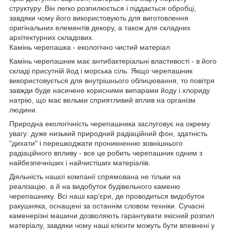
структуру. Він легко розпилюється і піддається обробці,
завдяки чому його використовують для виготовлення
оригінальних елементів декору, а також для складних
архітектурних складових.
Камінь черепашка - екологічно чистий матеріал
Камінь черепашник має антибактеріальні властивості - в його
складі присутній йод і морська сіль. Якщо черепашник
використовується для внутрішнього облицювання, то повітря
завжди буде насичене корисними випарами йоду і хлориду
натрію, що має вельми сприятливий вплив на організм
людини.
Природна екологічність черепашника заслуговує на окрему
увагу: дуже низький природний радіаційний фон, здатність
"дихати" і перешкоджати проникненню зовнішнього
радіаційного впливу - все це робить черепашник одним з
найбезпечніших і найчистіших матеріалів.
Діяльність нашої компанії спрямована не тільки на
реалізацію, а й на видобуток будівельного каменю
черепашнику. Всі наші кар'єри, де проводиться видобуток
ракушняка, оснащені за останнім словом техніки. Сучасні
каменерізні машини дозволяють гарантувати якісний розпил
матеріалу, завдяки чому наші клієнти можуть бути впевнені у