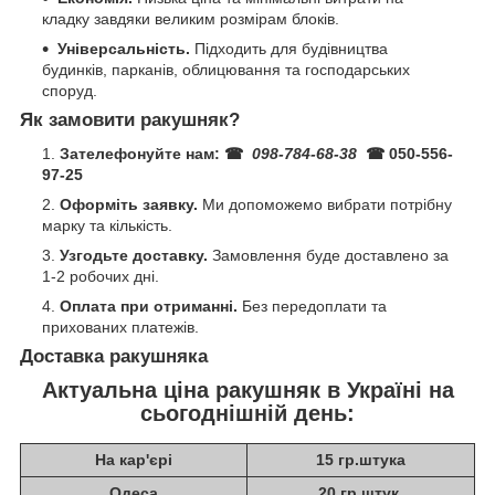
кладку завдяки великим розмірам блоків.
Універсальність.
Підходить для будівництва
будинків, парканів, облицювання та господарських
споруд.
Як замовити ракушняк?
Зателефонуйте нам:
☎
098-784-68-38
☎ 050-556-
97-25
Оформіть заявку.
Ми допоможемо вибрати потрібну
марку та кількість.
Узгодьте доставку.
Замовлення буде доставлено за
1-2 робочих дні.
Оплата при отриманні.
Без передоплати та
прихованих платежів.
Доставка ракушняка
Актуальна ціна ракушняк в Україні на
сьогоднішній день:
На кар'єрі
15 гр.штука
Одеса
20 гр.штук.