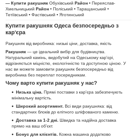
— Купити ракушняк
Обухівський
Район
• Переяслав-
Хмельницький
Район
• Поліський • Таращанський •
Тетіївський • Фастівський • Яготинський
Купити ракушняк Одеса безпосередньо з
кар'єра
Ракушняк від виробника: низькі ціни, доставка, якість
Ракушняк
— це ідеальний вибір для будівництва.
Натуральний камінь, видобутий на Одеському кар'єрі,
відрізняється міцністю, екологічністю та доступною ціною. У
нас ви можете замовити ракушняк безпосередньо від
виробника без переплат посередникам.
Чому варто купити ракушняк у нас?
Низька ціна.
Прямі поставки з кар'єра забезпечують
мінімальну вартість.
Широкий асортимент.
Всі види ракушняка: від
стандартних блоків до елітного шліфованого каменю.
Доставка за 1-2 дні.
Швидка та надійна доставка
прямо на ваш об'єкт.
Бонус для клієнтів.
Кожна машина додатково