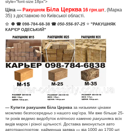
style="font-size:18px">
Біла Церква
Ціна —
Ракушняк
16 грн.шт
, (Марка
35) з доставкою по Київської області.
⭐️
✩ ❶ ☎ 098-784-68-38 ☎
050-556-97-25
"РАКУШНЯК
КАР'ЄР ОДЕСЬКИЙ"
— Купити ракушняк Біла Церква
за низькими цінами
можливо безпосередньо з нашого кар'єра. Ми вже більше 25-
ти років ведемо видобуток
елітного каменю ракушняк
а всіх
видів марок і різної щільності. Доставка виконується авто
автотранспортом, найменша заявка
—
від 1000 до 1700 шт.