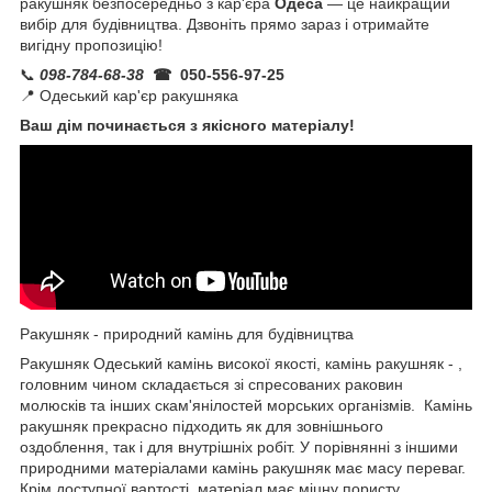
ракушняк безпосередньо з кар'єра
Одеса
— це найкращий
вибір для будівництва. Дзвоніть прямо зараз і отримайте
вигідну пропозицію!
📞
098-784-68-38
☎ 050-556-97-25
📍 Одеський кар'єр ракушняка
Ваш дім починається з якісного матеріалу!
Ракушняк - природний камінь для будівництва
Ракушняк Одеський камінь високої якості, камінь ракушняк - ,
головним чином складається зі спресованих раковин
молюсків та інших скам'янілостей морських організмів. Камінь
ракушняк прекрасно підходить як для зовнішнього
оздоблення, так і для внутрішніх робіт. У порівнянні з іншими
природними матеріалами камінь ракушняк має масу переваг.
Крім доступної вартості, матеріал має міцну пористу