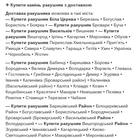
✈ Купити камінь ракушняк з доставкою
Доставка ракушняка
можлива в такі міста:
— Купити ракушняк
Біла Церква
• Березань • Богуслав •
Бориспіль • Боярка •
— Купити ракушняк
Бровари • Буча •
— Купити ракушняк
Васильків
• Вишневе •
— Купити
ракушняк
Вишгород • Ірпінь • Кагарлик • Миронівка • Обухів •
— Купити ракушняк
Переяслав-Хмельницький • Прип'ять •
Ржищів • Сквира • Славутич • Тараща • Тетіїв • Узин • Українка
• Чорнобиль • Яготин
— Купити ракушняк
Бабинці • Баришівка • Борова •
Бородянка • Велика Димерка • Володарка • Ворзель • Глеваха
• Гостомель • Гребінки • Дослідницьке • Димер • Згурівка •
Іванків • Калинівка (Броварський район) • Калинівка
(Васильківський район) • Каліта • Клавдіє • Козин •
Коцюбинське • Красятичі • Макарів • Немішаєве • Пісківка •
Рокитне • Ставище • Терезине • Чабани
— Купити ракушняк
Баришівський
Район
• Білоцерківський
Район • Богуславський • Бориспільський • Бородянський •
Броварський (Броварський) • Васильківський
Район
•
Володарський •
— Купити ракушняк
Вишгородський
Район
•
Згурівський • Іванківський • Кагарлицький • Києво-
Святошинський Район • Макарівський • Миронівський •