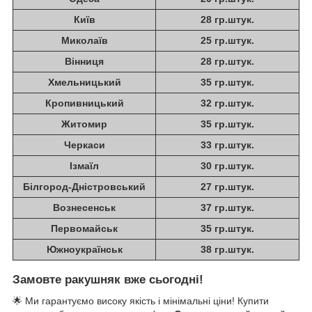
Київ
28 гр.штук.
Миколаїв
25 гр.штук.
Вінниця
28 гр.штук.
Хмельницький
35 гр.штук.
Кропивницький
32 гр.штук.
Житомир
35 гр.штук.
Черкаси
33 гр.штук.
Ізмаїл
30 гр.штук.
Білгород-Дністровський
27 гр.штук.
Вознесенськ
37 гр.штук.
Первомайськ
35 гр.штук.
Южноукраїнськ
38 гр.штук.
Замовте ракушняк вже сьогодні!
🌟 Ми гарантуємо високу якість і мінімальні ціни! Купити