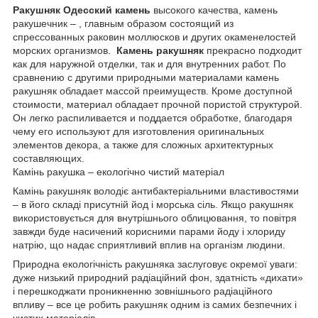
Ракушняк Одесский камень
высокого качества, камень
ракушечник – , главным образом состоящий из
спрессованных раковин моллюсков и других окаменелостей
морских организмов.
Камень ракушняк
прекрасно подходит
как для наружной отделки, так и для внутренних работ. По
сравнению с другими природными материалами камень
ракушняк обладает массой преимуществ. Кроме доступной
стоимости, материал обладает прочной пористой структурой.
Он легко распиливается и поддается обработке, благодаря
чему его используют для изготовления оригинальных
элементов декора, а также для сложных архитектурных
составляющих.
Камінь ракушка – екологічно чистий матеріал
Камінь ракушняк володіє антибактеріальними властивостями
– в його складі присутній йод і морська сіль. Якщо ракушняк
використовується для внутрішнього облицювання, то повітря
завжди буде насичений корисними парами йоду і хлориду
натрію, що надає сприятливий вплив на організм людини.
Природна екологічність ракушняка заслуговує окремої уваги:
дуже низький природний радіаційний фон, здатність «дихати»
і перешкоджати проникненню зовнішнього радіаційного
впливу – все це робить ракушняк одним із самих безпечних і