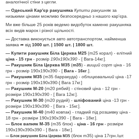
аналогічної стіни з цегли.
—
Одеський Кар'єр ракушняка
Купити ракушняк
за
низькими цінами можливо безпосередньо з нашого кар'єра.
Ми вже більше 25 років ведемо видобуток каменю ракушняка
всіх видів марок і різної щільності.
—
Доставка виконується авто автотранспортом, найменша
заявка ➦ від
1000 шт. | 1500 шт. | 1800 шт.
—
Купити ракушняк
Біла Церква
М25
(m25 корал) - елітний
ціна - 15 грн
- розмір
190х190х390
- [ Вага-14кг.].
—
Ракушняк
Біла Церква
М35
(
m35
) -
вищий сорт
ціна - 16
грн - розмір 190х190х390 - [
Вага - 16кг
.].
— Ракушняк М35
(m35 барракуда) -
облицювальний
ціна -17
грн - розмір 190х190х390-[ Вага 17кг.]
— Ракушняк М-20
(m20 рябий) - стіновий ціна - 12 грн -
розміри 190х190х390 - [ Вага 12кг.].
— Ракушняк М-30
(m20 рудий) -
шліфований
ціна -13 грн -
розміри 190х190х390 - [ Вага - 15кг.].
— Ракушняк М-40
(m40 ковпак) - гладкий під розшивку ціна -
18 грн - розміри 190х190х390 - [ Вага - 18кг.].
— Блок вапняк М-35
(m35 блок) -
ціна - 16 грн
- розміри
190х190х390х390 - [ Вага - 18кг.].
(блок m35) ціна 17грн./шт.
— Блок ракушняк Біла Церква М35