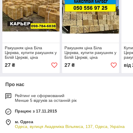
Ракушняк ціна Біла
Ракушняк ціна Біла
Купи
Церква, купити ракушняк у
Церква, купити ракушняк у
Церк
Білій Церкві, ціна
Білій Церкві, ціна
раку
ракушняк 35 , камінь
ракушняк 35 , камінь
16гр
27
27
₴
₴
від
ракушняк Біла Церква
ракушняк Біла Церква
Про нас
Рейтинг не сформований
Менше 5 відгуків за останній рік
Працює з 17.11.2015
м. Одеса
Одеса, вулиця Академіка Вільямса, 137, Одеса, Україна