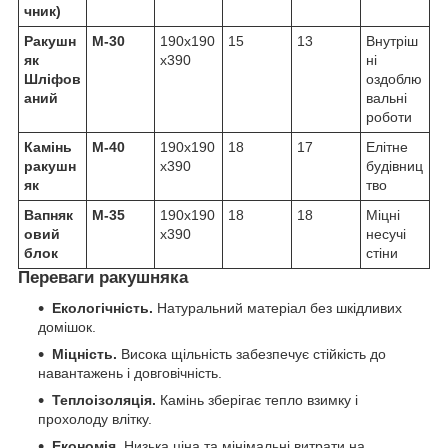
чник)
Ракушн
М-30
190х190
15
13
Внутріш
як
х390
ні
Шліфов
оздоблю
аний
вальні
роботи
Камінь
М-40
190х190
18
17
Елітне
ракушн
х390
будівниц
як
тво
Вапняк
М-35
190х190
18
18
Міцні
овий
х390
несучі
блок
стіни
Переваги ракушняка
Екологічність.
Натуральний матеріал без шкідливих
домішок.
Міцність.
Висока щільність забезпечує стійкість до
навантажень і довговічність.
Теплоізоляція.
Камінь зберігає тепло взимку і
прохолоду влітку.
Економія.
Низька ціна та мінімальні витрати на