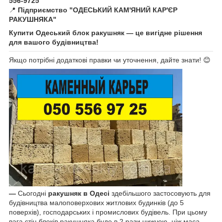
556-9725
📍
Підприємство "ОДЕСЬКИЙ КАМ'ЯНИЙ КАР'ЄР
РАКУШНЯКА"
Купити Одеський блок ракушняк — це вигідне рішення
для вашого будівництва!
Якщо потрібні додаткові правки чи уточнення, дайте знати! 😊
—
Сьогодні
ракушняк в Одесі
здебільшого застосовують для
будівництва малоповерхових житлових будинків (до 5
поверхів), господарських і промислових будівель. При цьому
вага стін блоків ракушняка буде в 2 рази нижчою, ніж маса