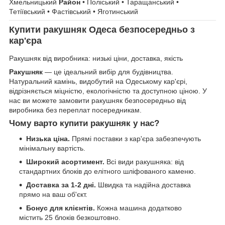
Хмельницький
Район
• Поліський • Таращанський •
Тетіївський • Фастівський • Яготинський
Купити ракушняк Одеса безпосередньо з
кар'єра
Ракушняк від виробника: низькі ціни, доставка, якість
Ракушняк
— це ідеальний вибір для будівництва.
Натуральний камінь, видобутий на Одеському кар'єрі,
відрізняється міцністю, екологічністю та доступною ціною. У
нас ви можете замовити ракушняк безпосередньо від
виробника без переплат посередникам.
Чому варто купити ракушняк у нас?
Низька ціна.
Прямі поставки з кар'єра забезпечують
мінімальну вартість.
Широкий асортимент.
Всі види ракушняка: від
стандартних блоків до елітного шліфованого каменю.
Доставка за 1-2 дні.
Швидка та надійна доставка
прямо на ваш об'єкт.
Бонус для клієнтів.
Кожна машина додатково
містить 25 блоків безкоштовно.