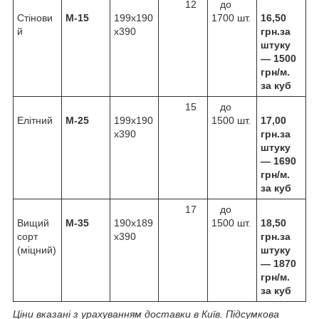
12
до
Стінови
М-15
199х190
1700 шт.
16,50
й
х390
грн.за
штуку
—
1500
грн/м.
за куб
15
до
Елітний
М-25
199х190
1500 шт.
17,00
х390
грн.за
штуку
—
1690
грн/м.
за куб
17
до
Вищий
М-35
190х189
1500 шт.
18,50
сорт
х390
грн.за
(міцний)
штуку
—
1870
грн/м.
за куб
Ціни вказані з урахуванням доставки
в
Київ
. Підсумкова