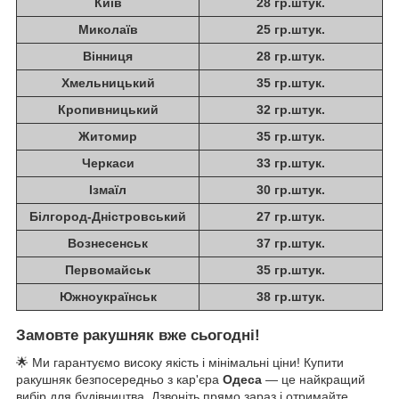
Київ
28 гр.штук.
Миколаїв
25 гр.штук.
Вінниця
28 гр.штук.
Хмельницький
35 гр.штук.
Кропивницький
32 гр.штук.
Житомир
35 гр.штук.
Черкаси
33 гр.штук.
Ізмаїл
30 гр.штук.
Білгород-Дністровський
27 гр.штук.
Вознесенськ
37 гр.штук.
Первомайськ
35 гр.штук.
Южноукраїнськ
38 гр.штук.
Замовте ракушняк вже сьогодні!
🌟 Ми гарантуємо високу якість і мінімальні ціни! Купити
ракушняк безпосередньо з кар'єра
Одеса
— це найкращий
вибір для будівництва. Дзвоніть прямо зараз і отримайте