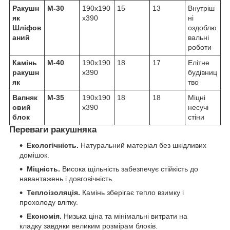
Ракушн
М-30
190х190
15
13
Внутріш
як
х390
ні
Шліфов
оздоблю
аний
вальні
роботи
Камінь
М-40
190х190
18
17
Елітне
ракушн
х390
будівниц
як
тво
Вапняк
М-35
190х190
18
18
Міцні
овий
х390
несучі
блок
стіни
Переваги ракушняка
Екологічність.
Натуральний матеріал без шкідливих
домішок.
Міцність.
Висока щільність забезпечує стійкість до
навантажень і довговічність.
Теплоізоляція.
Камінь зберігає тепло взимку і
прохолоду влітку.
Економія.
Низька ціна та мінімальні витрати на
кладку завдяки великим розмірам блоків.