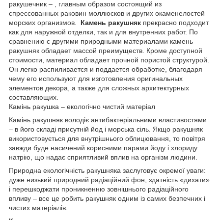
ракушечник – , главным образом состоящий из
спрессованных раковин моллюсков и других окаменелостей
морских организмов.
Камень ракушняк
прекрасно подходит
как для наружной отделки, так и для внутренних работ. По
сравнению с другими природными материалами камень
ракушняк обладает массой преимуществ. Кроме доступной
стоимости, материал обладает прочной пористой структурой.
Он легко распиливается и поддается обработке, благодаря
чему его используют для изготовления оригинальных
элементов декора, а также для сложных архитектурных
составляющих.
Камінь ракушка – екологічно чистий матеріал
Камінь ракушняк володіє антибактеріальними властивостями
– в його складі присутній йод і морська сіль. Якщо ракушняк
використовується для внутрішнього облицювання, то повітря
завжди буде насичений корисними парами йоду і хлориду
натрію, що надає сприятливий вплив на організм людини.
Природна екологічність ракушняка заслуговує окремої уваги:
дуже низький природний радіаційний фон, здатність «дихати»
і перешкоджати проникненню зовнішнього радіаційного
впливу – все це робить ракушняк одним із самих безпечних і
чистих матеріалів.