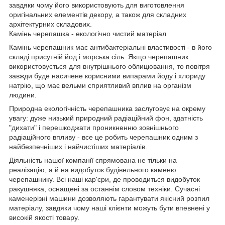
завдяки чому його використовують для виготовлення
оригінальних елементів декору, а також для складних
архітектурних складових.
Камінь черепашка - екологічно чистий матеріал
Камінь черепашник має антибактеріальні властивості - в його
складі присутній йод і морська сіль. Якщо черепашник
використовується для внутрішнього облицювання, то повітря
завжди буде насичене корисними випарами йоду і хлориду
натрію, що має вельми сприятливий вплив на організм
людини.
Природна екологічність черепашника заслуговує на окрему
увагу: дуже низький природний радіаційний фон, здатність
"дихати" і перешкоджати проникненню зовнішнього
радіаційного впливу - все це робить черепашник одним з
найбезпечніших і найчистіших матеріалів.
Діяльність нашої компанії спрямована не тільки на
реалізацію, а й на видобуток будівельного каменю
черепашнику. Всі наші кар'єри, де проводиться видобуток
ракушняка, оснащені за останнім словом техніки. Сучасні
каменерізні машини дозволяють гарантувати якісний розпил
матеріалу, завдяки чому наші клієнти можуть бути впевнені у
високій якості товару.