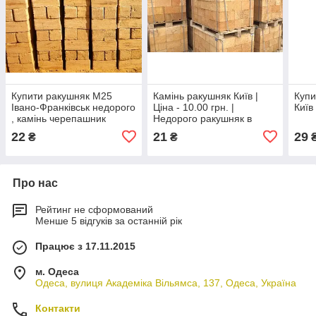
Купити ракушняк М25
Камінь ракушняк Київ |
Купи
Івано-Франківськ недорого
Ціна - 10.00 грн. |
Київ
, камінь черепашник
Недорого ракушняк в
Івано-Франківськ область
Києві.
22
21
29
₴
₴
дешево , ціна камін
Про нас
Рейтинг не сформований
Менше 5 відгуків за останній рік
Працює з 17.11.2015
м. Одеса
Одеса, вулиця Академіка Вільямса, 137, Одеса, Україна
Контакти