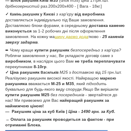
— Блок
Київ
М35
(блок m35) ціна 17грн./шт.
ракушняк
дрібнозернистий
раз.200х200х400 - [ Вага - 18кг.]
✓
у Києві
з кар'єру
від виробника
Камінь ракушняк
доставляється індивідуально під Ваше замовлення.
Доставляємо блоки фурами, в середньому
доставка каменю
виконується
за 1-2 робочих дні після оформлення
замовлення. На кожну ма
шину даємо дода
тково -
25 каменів
зверху задарма
.
➨ Чому краще
купити ракушняк
безпосередньо з кар'єра?
Роблячи замовлення у нас, Ви укладаєте договір саме з
виробником
, в наслідок цього Вам
не треба переплачувати
перекупникам
8-10гр
.
✓ Ціна ракушняк
М25
з
доставкою
від
15
грн./шт.
Васильків
Реалізуємо ракушняк високої якості. Найкращою
маркою
ракушняка
вважається
М-25 и М35
, який
підходить
буквально для будь-якого виду споруди.Якщо Ви вирішили
купити ракушняк М25
без посередників -
звертайтеся до
нас! Ми привеземо для Вас
найкращий ракушняк за
найнижчою ціною!
— Ракушняк
ціна за куб
Київ
|
Ціна - 1490 грн. за Куб.
→ Оплата за ракушняк проводиться за фактом - при
отриманні Блока.