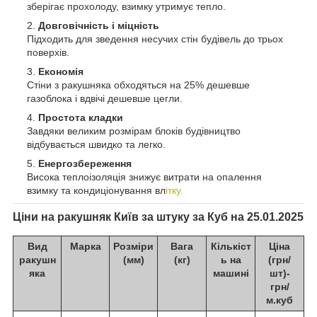
зберігає прохолоду, взимку утримує тепло.
Довговічність і міцність
Підходить для зведення несучих стін будівель до трьох
поверхів.
Економія
Стіни з ракушняка обходяться на 25% дешевше
газоблока і вдвічі дешевше цегли.
Простота кладки
Завдяки великим розмірам блоків будівництво
відбувається швидко та легко.
Енергозбереження
Висока теплоізоляція знижує витрати на опалення
взимку та кондиціонування вл
ітку.
Ціни на ракушняк Київ за штуку за Куб
на 25.01.2025
Вид
Марка
Розміри
Вага
Кількіст
Ціна
ракушн
(мм)
(кг)
ь на
(грн/
яка
машині
шт)-
грн/
м.куб