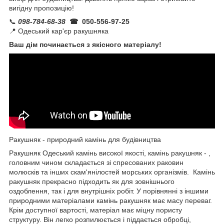
вигідну пропозицію!
📞
098-784-68-38
☎ 050-556-97-25
📍 Одеський кар'єр ракушняка
Ваш дім починається з якісного матеріалу!
Ракушняк - природний камінь для будівництва
Ракушняк Одеський камінь високої якості, камінь ракушняк - ,
головним чином складається зі спресованих раковин
молюсків та інших скам'янілостей морських організмів. Камінь
ракушняк прекрасно підходить як для зовнішнього
оздоблення, так і для внутрішніх робіт. У порівнянні з іншими
природними матеріалами камінь ракушняк має масу переваг.
Крім доступної вартості, матеріал має міцну пористу
структуру. Він легко розпилюється і піддається обробці,