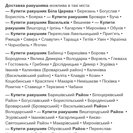
Доставка ракушняка
можлива в такі міста:
— Купити ракушняк
Біла Церква
• Березань • Богуслав •
Бориспіль • Боярка •
— Купити ракушняк
Бровари • Буча •
— Купити ракушняк
Васильків
• Вишневе •
— Купити
ракушняк
Вишгород • Ірпінь • Кагарлик • Миронівка • Обухів •
— Купити ракушняк
Переяслав-Хмельницький • Прип'ять •
Ржищів • Сквира • Славутич • Тараща • Тетіїв • Узин • Українка
• Чорнобиль • Яготин
— Купити ракушняк
Бабинці • Баришівка • Борова •
Бородянка • Велика Димерка • Володарка • Ворзель • Глеваха
• Гостомель • Гребінки • Дослідницьке • Димер • Згурівка •
Іванків • Калинівка (Броварський район) • Калинівка
(Васильківський район) • Каліта • Клавдіє • Козин •
Коцюбинське • Красятичі • Макарів • Немішаєве • Пісківка •
Рокитне • Ставище • Терезине • Чабани
— Купити ракушняк
Баришівський
Район
• Білоцерківський
Район • Богуславський • Бориспільський • Бородянський •
Броварський (Броварський) • Васильківський
Район
•
Володарський •
— Купити ракушняк
Вишгородський
Район
•
Згурівський • Іванківський • Кагарлицький • Києво-
Святошинський Район • Макарівський • Миронівський •
— Купити ракушняк
Обухівський
Район
• Переяслав-