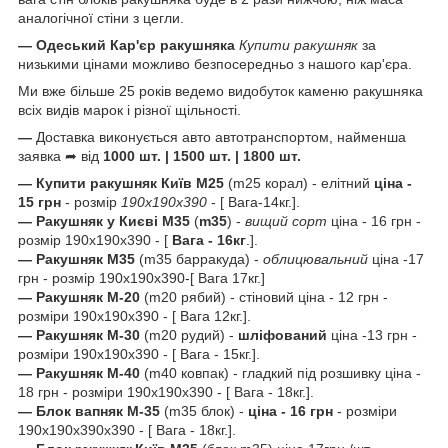
аналогічної стіни з цегли.
—
Одеський Кар'єр ракушняка
Купити ракушняк
за
низькими цінами можливо безпосередньо з нашого кар'єра.
Ми вже більше 25 років ведемо видобуток каменю ракушняка
всіх видів марок і різної щільності.
—
Доставка виконується авто автотранспортом, найменша
заявка ➦ від
1000 шт. | 1500 шт. | 1800 шт.
—
Купити ракушняк
Київ
М25
(m25 корал) - елітний
ціна -
15 грн
- розмір
190х190х390
- [ Вага-14кг.].
—
Ракушняк
у Києві
М35
(
m35
) -
вищий сорт
ціна - 16 грн -
розмір 190х190х390 - [
Вага - 16кг
.].
— Ракушняк М35
(m35 барракуда) -
облицювальний
ціна -17
грн - розмір 190х190х390-[ Вага 17кг.]
— Ракушняк М-20
(m20 рябий) - стіновий ціна - 12 грн -
розміри 190х190х390 - [ Вага 12кг.].
— Ракушняк М-30
(m20 рудий) -
шліфований
ціна -13 грн -
розміри 190х190х390 - [ Вага - 15кг.].
— Ракушняк М-40
(m40 ковпак) - гладкий під розшивку ціна -
18 грн - розміри 190х190х390 - [ Вага - 18кг.].
— Блок вапняк М-35
(m35 блок) -
ціна - 16 грн
- розміри
190х190х390х390 - [ Вага - 18кг.].