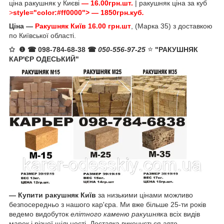
ціна ракушняк у Києві
—
16.00грн.шт.
| ракушняк ціна за куб
>
style="color:#ff0000">
—
1850грн.куб
.
Ціна —
Ракушняк Київ
16.00 грн.шт
, (Марка 35) з доставкою
по Київської області.
⭐️
✩ ❶ ☎ 098-784-68-38 ☎
050-556-97-25
"РАКУШНЯК
КАР'ЄР ОДЕСЬКИЙ"
— Купити ракушняк Київ
за низькими цінами можливо
безпосередньо з нашого кар'єра. Ми вже більше 25-ти років
ведемо видобуток
елітного каменю ракушняк
а всіх видів
марок і різної щільності. Доставка виконується авто