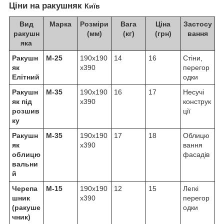
Ціни на ракушняк
Київ
Вид
Марка
Розміри
Вага
Ціна
Застосу
ракушн
(мм)
(кг)
(грн)
вання
яка
Ракушн
М-25
190х190
14
16
Стіни,
як
х390
перегор
Елітний
одки
Ракушн
М-35
190х190
16
17
Несучі
як під
х390
конструк
розшив
ції
ку
Ракушн
М-35
190х190
17
18
Облицю
як
х390
вання
облицю
фасадів
вальни
й
Черепа
М-15
190х190
12
15
Легкі
шник
х390
перегор
(ракуше
одки
чник)