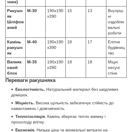
чник)
Ракушн
М-30
190х190
15
13
Внутріш
як
х390
ні
Шліфов
оздоблю
аний
вальні
роботи
Камінь
М-40
190х190
18
17
Елітне
ракушн
х390
будівниц
як
тво
Вапняк
М-35
190х190
18
18
Міцні
овий
х390
несучі
блок
стіни
Переваги ракушняка
Екологічність.
Натуральний матеріал без шкідливих
домішок.
Міцність.
Висока щільність забезпечує стійкість до
навантажень і довговічність.
Теплоізоляція.
Камінь зберігає тепло взимку і
прохолоду влітку.
Економія.
Низька ціна та мінімальні витрати на