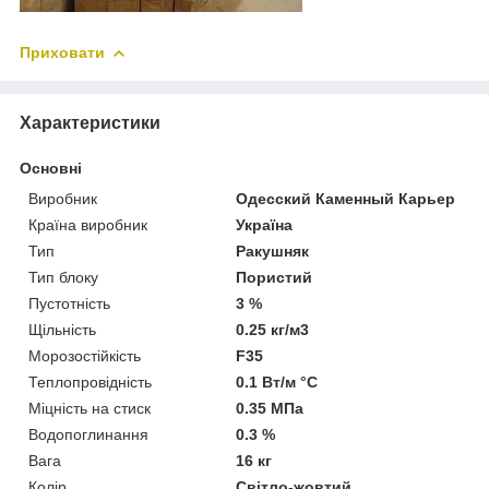
Приховати
Характеристики
Основні
Виробник
Одесский Каменный Карьер
Країна виробник
Україна
Тип
Ракушняк
Тип блоку
Пористий
Пустотність
3 %
Щільність
0.25 кг/м3
Морозостійкість
F35
Теплопровідність
0.1 Вт/м °С
Міцність на стиск
0.35 МПа
Водопоглинання
0.3 %
Вага
16 кг
Колір
Світло-жовтий