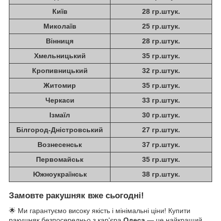
Київ
28 гр.штук.
Миколаїв
25 гр.штук.
Вінниця
28 гр.штук.
Хмельницький
35 гр.штук.
Кропивницький
32 гр.штук.
Житомир
35 гр.штук.
Черкаси
33 гр.штук.
Ізмаїл
30 гр.штук.
Білгород-Дністровський
27 гр.штук.
Вознесенськ
37 гр.штук.
Первомайськ
35 гр.штук.
Южноукраїнськ
38 гр.штук.
Замовте ракушняк вже сьогодні!
🌟 Ми гарантуємо високу якість і мінімальні ціни! Купити
ракушняк безпосередньо з кар'єра
Одеса
— це найкращий