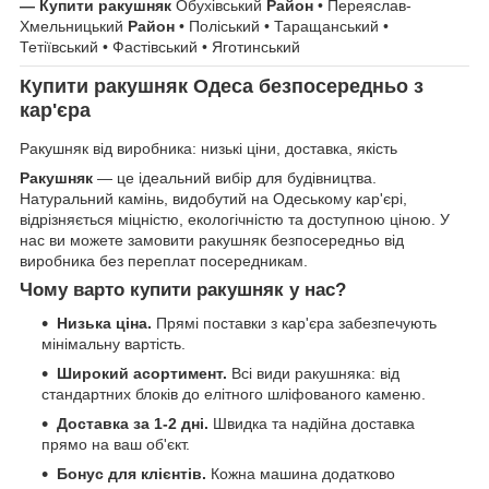
— Купити ракушняк
Обухівський
Район
• Переяслав-
Хмельницький
Район
• Поліський • Таращанський •
Тетіївський • Фастівський • Яготинський
Купити ракушняк Одеса безпосередньо з
кар'єра
Ракушняк від виробника: низькі ціни, доставка, якість
Ракушняк
— це ідеальний вибір для будівництва.
Натуральний камінь, видобутий на Одеському кар'єрі,
відрізняється міцністю, екологічністю та доступною ціною. У
нас ви можете замовити ракушняк безпосередньо від
виробника без переплат посередникам.
Чому варто купити ракушняк у нас?
Низька ціна.
Прямі поставки з кар'єра забезпечують
мінімальну вартість.
Широкий асортимент.
Всі види ракушняка: від
стандартних блоків до елітного шліфованого каменю.
Доставка за 1-2 дні.
Швидка та надійна доставка
прямо на ваш об'єкт.
Бонус для клієнтів.
Кожна машина додатково