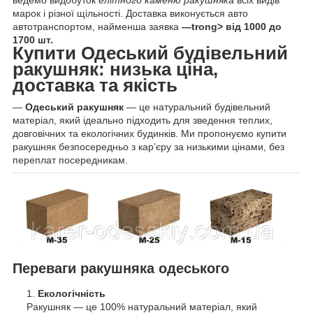
ведемо видобуток
елітного каменю ракушняк
а всіх видів
марок і різної щільності. Доставка виконується авто
автотранспортом, найменша заявка
—trong> від 1000 до
1700 шт.
Купити Одеський будівельний
ракушняк: низька ціна,
доставка та якість
—
Одеський ракушняк
— це натуральний будівельний
матеріал, який ідеально підходить для зведення теплих,
довговічних та екологічних будинків. Ми пропонуємо купити
ракушняк безпосередньо з кар’єру за низькими цінами, без
переплат посередникам.
Переваги ракушняка одеського
Екологічність
Ракушняк — це 100% натуральний матеріал, який