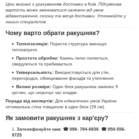
Ціни вказані з урахуванням доставки
в
Київ
. Підсумкова
вартість може змінюватися залежно від умов
відвантаження, сезону та місця доставки. Уточнюйте у
наших спеціалістів.
Чому варто обрати ракушняк?
Теплоізоляція:
Пориста структура зменшує
тепловтрати.
Простота обробки:
Камінь легко пиляється,
свердлиться та прибивається.
Універсальність:
Використовується для стін,
перегородок, облицювання фасадів та утеплення.
Великі розміри:
Один блок ракушняка замінює 9
цеглин, що скорочує час кладки.
Порада від експертів:
Для кліматичних умов України
оптимальна стіна товщиною в один блок (39 см).
Як замовити ракушняк з кар'єру?
Зателефонуйте нам:
☎ 098- 784-6838 ☎ 050-556-
9725