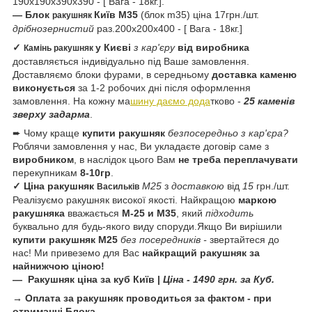
190х190х390х390 - [ Вага - 18кг.].
— Блок
Київ
М35
(блок m35) ціна 17грн./шт.
ракушняк
дрібнозернистий
раз.200х200х400 - [ Вага - 18кг.]
✓
у Києві
з кар'єру
від виробника
Камінь ракушняк
доставляється індивідуально під Ваше замовлення.
Доставляємо блоки фурами, в середньому
доставка каменю
виконується
за 1-2 робочих дні після оформлення
замовлення. На кожну ма
шину даємо дода
тково -
25 каменів
зверху задарма
.
➨ Чому краще
купити ракушняк
безпосередньо з кар'єра?
Роблячи замовлення у нас, Ви укладаєте договір саме з
виробником
, в наслідок цього Вам
не треба переплачувати
перекупникам
8-10гр
.
✓ Ціна ракушняк
М25
з
доставкою
від
15
грн./шт.
Васильків
Реалізуємо ракушняк високої якості. Найкращою
маркою
ракушняка
вважається
М-25 и М35
, який
підходить
буквально для будь-якого виду споруди.Якщо Ви вирішили
купити ракушняк М25
без посередників -
звертайтеся до
нас! Ми привеземо для Вас
найкращий ракушняк за
найнижчою ціною!
— Ракушняк
ціна за куб
Київ
|
Ціна - 1490 грн. за Куб.
→ Оплата за ракушняк проводиться за фактом - при
отриманні Блока.