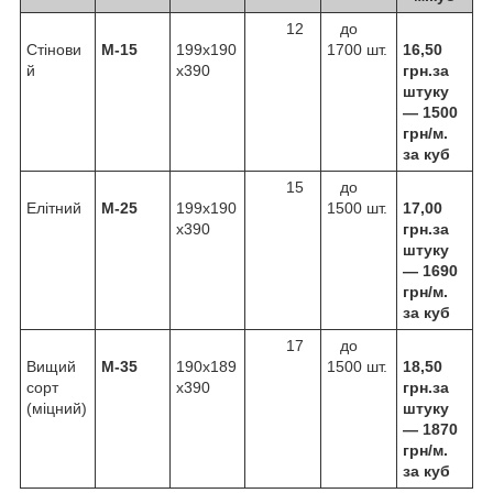
12
до
Стінови
М-15
199х190
1700 шт.
16,50
й
х390
грн.за
штуку
—
1500
грн/м.
за куб
15
до
Елітний
М-25
199х190
1500 шт.
17,00
х390
грн.за
штуку
—
1690
грн/м.
за куб
17
до
Вищий
М-35
190х189
1500 шт.
18,50
сорт
х390
грн.за
(міцний)
штуку
—
1870
грн/м.
за куб