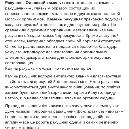
Ракушняк Одесский камень
высокого качества, камень
ракушечник – , главным образом состоящий из
спрессованных раковин моллюсков и других окаменелостей
морских организмов.
Камень ракушняк
прекрасно подходит
как для наружной отделки, так и для внутренних работ. По
сравнению с другими природными материалами камень
ракушняк обладает массой преимуществ. Кроме доступной
стоимости, материал обладает прочной пористой структурой.
Он легко распиливается и поддается обработке, благодаря
чему его используют для изготовления оригинальных
элементов декора, а также для сложных архитектурных
составляющих.
Камінь ракушка – екологічно чистий матеріал
Камінь ракушняк володіє антибактеріальними властивостями
– в його складі присутній йод і морська сіль. Якщо ракушняк
використовується для внутрішнього облицювання, то повітря
завжди буде насичений корисними парами йоду і хлориду
натрію, що надає сприятливий вплив на організм людини.
Природна екологічність ракушняка заслуговує окремої уваги:
дуже низький природний радіаційний фон, здатність «дихати»
і перешкоджати проникненню зовнішнього радіаційного
впливу – все це робить ракушняк одним із самих безпечних і
чистих матеріалів.