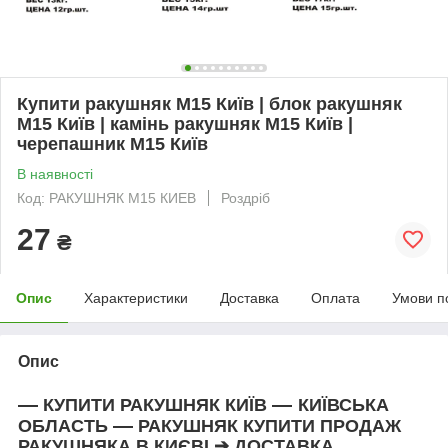
Купити ракушняк М15 Київ | блок ракушняк
М15 Київ | камінь ракушняк М15 Київ |
черепашник М15 Київ
В наявності
Код: РАКУШНЯК М15 КИЕВ
Роздріб
27
₴
Опис
Характеристики
Доставка
Оплата
Умови п
Опис
—
—
КУПИТИ РАКУШНЯК
КИЇВ
КИЇВСЬКА
—
ОБЛАСТЬ
РАКУШНЯК КУПИТИ ПРОДАЖ
РАКУШНЯКА В КИЄВІ ➔ ДОСТАВКА