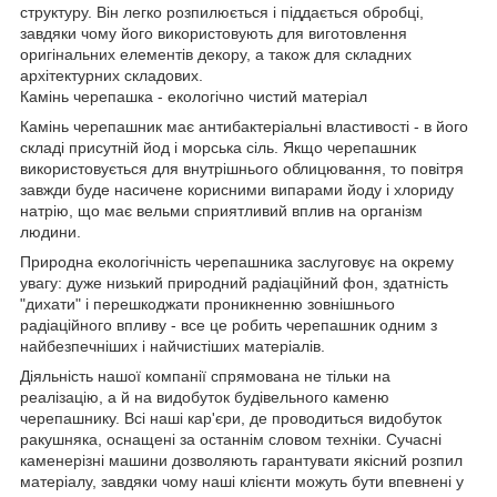
структуру. Він легко розпилюється і піддається обробці,
завдяки чому його використовують для виготовлення
оригінальних елементів декору, а також для складних
архітектурних складових.
Камінь черепашка - екологічно чистий матеріал
Камінь черепашник має антибактеріальні властивості - в його
складі присутній йод і морська сіль. Якщо черепашник
використовується для внутрішнього облицювання, то повітря
завжди буде насичене корисними випарами йоду і хлориду
натрію, що має вельми сприятливий вплив на організм
людини.
Природна екологічність черепашника заслуговує на окрему
увагу: дуже низький природний радіаційний фон, здатність
"дихати" і перешкоджати проникненню зовнішнього
радіаційного впливу - все це робить черепашник одним з
найбезпечніших і найчистіших матеріалів.
Діяльність нашої компанії спрямована не тільки на
реалізацію, а й на видобуток будівельного каменю
черепашнику. Всі наші кар'єри, де проводиться видобуток
ракушняка, оснащені за останнім словом техніки. Сучасні
каменерізні машини дозволяють гарантувати якісний розпил
матеріалу, завдяки чому наші клієнти можуть бути впевнені у