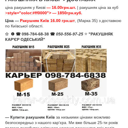
ціна ракушняк у Києві
—
16.00грн.шт.
| ракушняк ціна за куб
>
style="color:#ff0000">
—
1850грн.куб
.
Ціна —
Ракушняк Київ
16.00 грн.шт
, (Марка 35) з доставкою
по Київської області.
⭐️
✩ ❶ ☎ 098-784-68-38 ☎
050-556-97-25
"РАКУШНЯК
КАР'ЄР ОДЕСЬКИЙ"
— Купити ракушняк Київ
за низькими цінами можливо
безпосередньо з нашого кар'єра. Ми вже більше 25-ти років