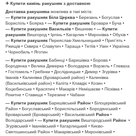
✈ Купити камінь ракушняк з доставкою
Доставка ракушняка
можлива в такі міста:
— Купити ракушняк
Біла Церква
• Березань • Богуслав •
Бориспіль • Боярка •
— Купити ракушняк
Бровари • Буча •
— Купити ракушняк
Васильків
• Вишневе •
— Купити
ракушняк
Вишгород • Ірпінь • Кагарлик • Миронівка • Обухів •
— Купити ракушняк
Переяслав-Хмельницький • Прип'ять •
Ржищів • Сквира • Славутич • Тараща • Тетіїв • Узин • Українка
• Чорнобиль • Яготин
— Купити ракушняк
Бабинці • Баришівка • Борова •
Бородянка • Велика Димерка • Володарка • Ворзель • Глеваха
• Гостомель • Гребінки • Дослідницьке • Димер • Згурівка •
Іванків • Калинівка (Броварський район) • Калинівка
(Васильківський район) • Каліта • Клавдіє • Козин •
Коцюбинське • Красятичі • Макарів • Немішаєве • Пісківка •
Рокитне • Ставище • Терезине • Чабани
— Купити ракушняк
Баришівський
Район
• Білоцерківський
Район • Богуславський • Бориспільський • Бородянський •
Броварський (Броварський) • Васильківський
Район
•
Володарський •
— Купити ракушняк
Вишгородський
Район
•
Згурівський • Іванківський • Кагарлицький • Києво-
Святошинський Район • Макарівський • Миронівський •