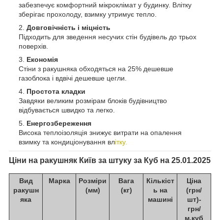
забезпечує комфортний мікроклімат у будинку. Влітку
зберігає прохолоду, взимку утримує тепло.
Довговічність і міцність
Підходить для зведення несучих стін будівель до трьох
поверхів.
Економія
Стіни з ракушняка обходяться на 25% дешевше
газоблока і вдвічі дешевше цегли.
Простота кладки
Завдяки великим розмірам блоків будівництво
відбувається швидко та легко.
Енергозбереження
Висока теплоізоляція знижує витрати на опалення
взимку та кондиціонування вл
ітку.
Ціни на ракушняк Київ за штуку за Куб
на 25.01.2025
Вид
Марка
Розміри
Вага
Кількіст
Ціна
ракушн
(мм)
(кг)
ь на
(грн/
яка
машині
шт)-
грн/
м.куб