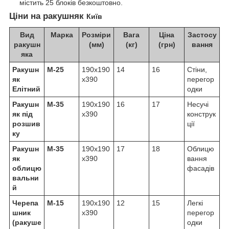
містить 25 блоків безкоштовно.
Ціни на ракушняк
Київ
Вид
Марка
Розміри
Вага
Ціна
Застосу
ракушн
(мм)
(кг)
(грн)
вання
яка
Ракушн
М-25
190х190
14
16
Стіни,
як
х390
перегор
Елітний
одки
Ракушн
М-35
190х190
16
17
Несучі
як під
х390
конструк
розшив
ції
ку
Ракушн
М-35
190х190
17
18
Облицю
як
х390
вання
облицю
фасадів
вальни
й
Черепа
М-15
190х190
12
15
Легкі
шник
х390
перегор
(ракуше
одки