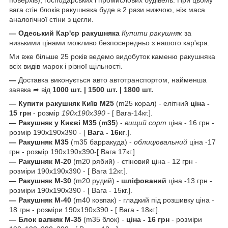
вага стін блоків ракушняка буде в 2 рази нижчою, ніж маса
аналогічної стіни з цегли.
—
Одеський Кар'єр ракушняка
Купити ракушняк
за
низькими цінами можливо безпосередньо з нашого кар'єра.
Ми вже більше 25 років ведемо видобуток каменю ракушняка
всіх видів марок і різної щільності.
—
Доставка виконується авто автотранспортом, найменша
заявка ➦ від
1000 шт. | 1500 шт. | 1800 шт.
—
Купити ракушняк
Київ
М25
(m25 корал) - елітний
ціна -
15 грн
- розмір
190х190х390
- [ Вага-14кг.].
—
Ракушняк
у Києві
М35
(
m35
) -
вищий сорт
ціна - 16 грн -
розмір 190х190х390 - [
Вага - 16кг
.].
— Ракушняк М35
(m35 барракуда) -
облицювальний
ціна -17
грн - розмір 190х190х390-[ Вага 17кг.]
— Ракушняк М-20
(m20 рябий) - стіновий ціна - 12 грн -
розміри 190х190х390 - [ Вага 12кг.].
— Ракушняк М-30
(m20 рудий) -
шліфований
ціна -13 грн -
розміри 190х190х390 - [ Вага - 15кг.].
— Ракушняк М-40
(m40 ковпак) - гладкий під розшивку ціна -
18 грн - розміри 190х190х390 - [ Вага - 18кг.].
— Блок вапняк М-35
(m35 блок) -
ціна - 16 грн
- розміри