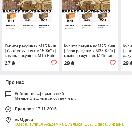
Купити ракушняк М15 Київ
Купити ракушняк М25 Київ
Купи
| блок ракушняк М15 Київ |
| блок ракушняк М25 Київ |
| ра
камінь ракушняк М15 Київ
камінь ракушняк М25 Київ
раку
| черепашник М15 Київ
| черепашник М25 Київ
раку
27
29
29
₴
₴
Про нас
Рейтинг не сформований
Менше 5 відгуків за останній рік
Працює з 17.11.2015
м. Одеса
Одеса, вулиця Академіка Вільямса, 137, Одеса, Україна