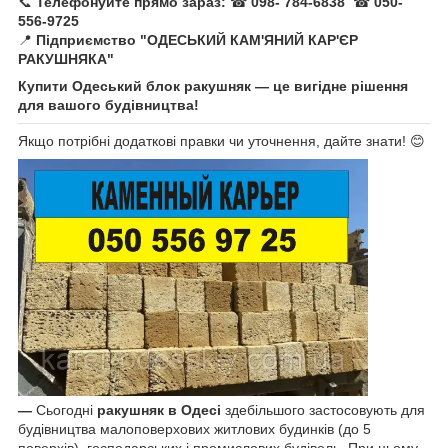
📞
Телефонуйте прямо зараз:
☎
098- 784-6838
☎
050-
556-9725
📍
Підприємство "ОДЕСЬКИЙ КАМ'ЯНИЙ КАР'ЄР
РАКУШНЯКА"
Купити Одеський блок ракушняк — це вигідне рішення
для вашого будівництва!
Якщо потрібні додаткові правки чи уточнення, дайте знати! 😊
—
Сьогодні
ракушняк в Одесі
здебільшого застосовують для
будівництва малоповерхових житлових будинків (до 5
поверхів), господарських і промислових будівель. При цьому