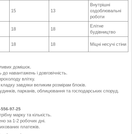
Внутрішні
15
13
оздоблювальні
роботи
Елітне
18
18
будівництво
18
18
Міцні несучі стіни
ливих домішок.
 до навантажень і довговічність.
прохолоду влітку.
а кладку завдяки великим розмірам блоків.
динків, парканів, облицювання та господарських споруд.
556-97-25
ібну марку та кількість.
о за 1-2 робочих дні.
ихованих платежів.