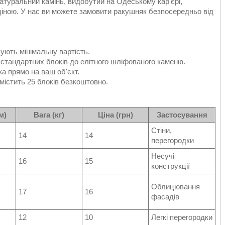
атуральний камінь, видобутий на Одеському кар'єрі,
 ціною. У нас ви можете замовити ракушняк безпосередньо від
ують мінімальну вартість.
 стандартних блоків до елітного шліфованого каменю.
а прямо на ваш об'єкт.
істить 25 блоків безкоштовно.
м)
Вага (кг)
Ціна (грн)
Застосування
Стіни,
14
14
перегородки
Несучі
16
15
конструкції
Облицювання
17
16
фасадів
12
10
Легкі перегородки