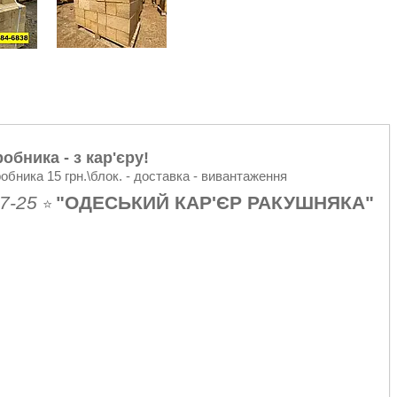
обника - з кар'єру!
робника 15 грн.\блок. - доставка - вивантаження
7-25
"ОДЕСЬКИЙ КАР'ЄР РАКУШНЯКА"
⭐️