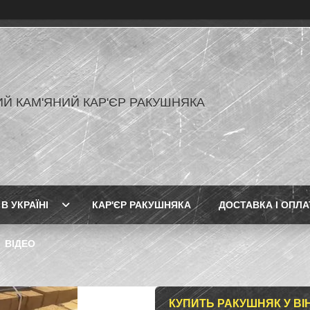
Й КАМ'ЯНИЙ КАР'ЄР РАКУШНЯКА
В УКРАЇНІ
КАР'ЄР РАКУШНЯКА
ДОСТАВКА І ОПЛА
ВІДЕО
КУПИТЬ РАКУШНЯК У ВІН