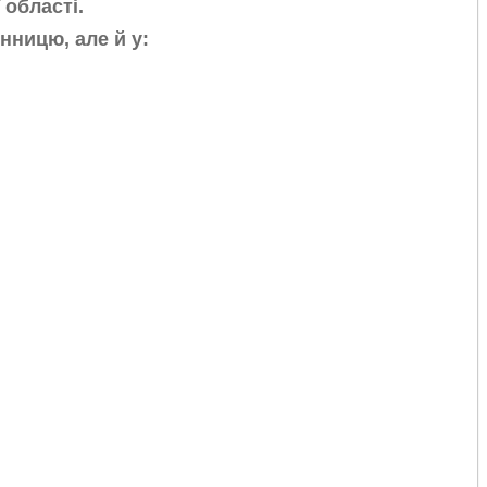
 області.
інницю,
але й у: