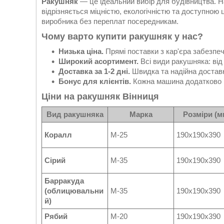
Ракушняк
— це ідеальний вибір для будівництва. Н
відрізняється міцністю, екологічністю та доступною
виробника без переплат посередникам.
Чому варто купити ракушняк у нас?
Низька ціна.
Прямі поставки з кар'єра забезпеч
Широкий асортимент.
Всі види ракушняка: від
Доставка за 1-2 дні.
Швидка та надійна доставк
Бонус для клієнтів.
Кожна машина додатково м
Ціни на ракушняк Вінниця
Вид ракушняка
Марка
Розміри (м
Коралл
М-25
190х190х390
Сірий
М-35
190х190х390
Барракуда
(облицювальни
М-35
190х190х390
й)
Рябий
М-20
190х190х390