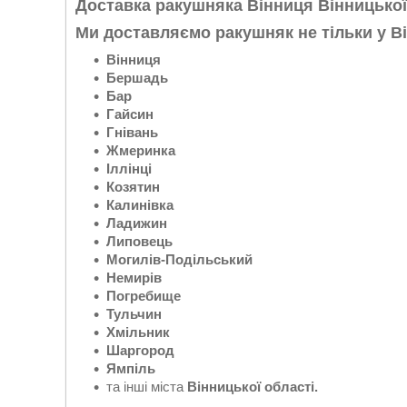
Доставка ракушняка Вінниця Вінницької
Ми доставляємо
ракушняк
не тільки у
В
Вінниця
Бершадь
Бар
Гайсин
Гнівань
Жмеринка
Іллінці
Козятин
Калинівка
Ладижин
Липовець
Могилів-Подільський
Немирів
Погребище
Тульчин
Хмільник
Шаргород
Ямпіль
та інші міста
Вінницької області.