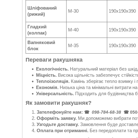
Шліфований
М-30
190х190х390
(рижий)
Гладкий
М-40
190х190х390
(колпак)
Вапняковий
М-35
190х190х390
блок
Переваги ракушняка
Екологічність.
Натуральний матеріал без шкід
Міцність.
Висока щільність забезпечує стійкість
Теплоізоляція.
Камінь зберігає тепло взимку і 
Економія.
Низька ціна та мінімальні витрати н
Універсальність.
Підходить для будівництва бу
Як замовити ракушняк?
Зателефонуйте нам:
☎
098-784-68-38
☎ 050-
Оформіть заявку.
Ми допоможемо вибрати потр
Узгодьте доставку.
Замовлення буде доставлен
Оплата при отриманні.
Без передоплати та пр