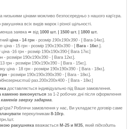
за низькими цінами можливо безпосередньо з нашого кар'єра.
акушняка всіх видів марок і різної щільності.
йменша заявка ➦ від
1000 шт. | 1500 шт. | 1800 шт.
ітний
ціна - 14 грн
- розмір
190х190х390
- [ Вага-14кг.].
рт
ціна - 15 грн - розмір 190х190х390 - [
Вага - 16кг
.].
й
ціна -16 грн - розмір 190х190х390-[ Вага 17кг.]
н - розміри 190х190х390 - [ Вага 12кг.].
13 грн - розміри 190х190х390 - [ Вага - 15кг.].
у ціна - 18 грн - розміри 190х190х390 - [ Вага - 18кг.].
 грн
- розміри 190х190х390х390 - [ Вага - 18кг.].
рібнозернистий
раз.200х200х400 - [ Вага - 18кг.]
ика
доставляється індивідуально під Ваше замовлення.
а каменю виконується
за 1-2 робочих дні після оформлення
 каменів зверху задарма
.
ар'єра?
Роблячи замовлення у нас, Ви укладаєте договір саме
еплачувати
перекупникам
8-10гр
.
грн./шт.
ркою ракушняка
вважається
М-25 и М35
, який
підходить