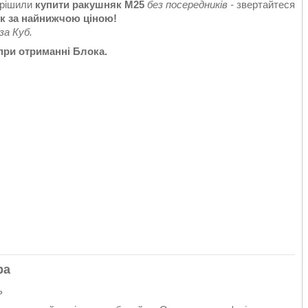
ирішили
купити ракушняк М25
без посередників -
звертайтеся
к за найнижчою ціною!
 за Куб.
при отриманні Блока.
ра
ь