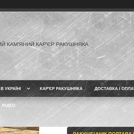
Й КАМ'ЯНИЙ КАР'ЄР РАКУШНЯКА
В УКРАЇНІ
КАР'ЄР РАКУШНЯКА
ДОСТАВКА І ОПЛА
ВІДЕО