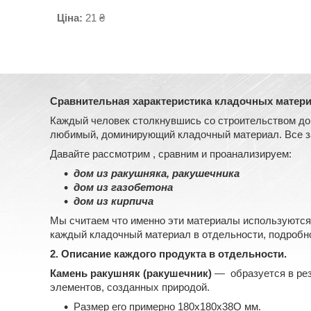
Ціна:
21 ₴
Сравнительная характеристика кладочных материа
Каждый человек столкнувшись со строительством дома
любимый, доминирующий кладочный материал. Все зав
Давайте рассмотрим , сравним и проанализируем:
дом из ракушняка, ракушечника
дом из газобетона
дом из кирпича
Мы считаем что именно эти материалы используются
каждый кладочный материал в отдельности, подробн
2. Описание каждого продукта в отдельности.
Камень ракушняк (ракушечник)
—
образуется в ре
элементов, созданных природой.
Размер его примерно 180х180х38O мм.