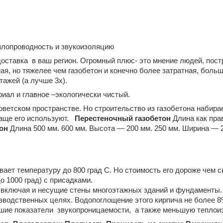
еплопроводность и звукоизоляцию
доставка в ваш регион. Огромный плюс- это мнение людей, постр
ая, но тяжелее чем газобетон и конечно более затратная, боль
тажей (а лучше 3х).
ал и главное –экологически чистый.
ветском пространстве. Но строительство из газобетона набирае
чаще его используют.
Перестеночный газобетон
Длина как пра
он
Длина 500 мм. 600 мм. Высота — 200 мм. 250 мм. Ширина — 2
вает температуру до 800 град С. Но стоимость его дороже чем с
о 1000 град) с присадками.
, включая и несущие стены многоэтажных зданий и фундаменты.
оизводственных целях. Водопоглощение этого кирпича не более 8
шие показатели звукопроницаемости, а также меньшую теплои