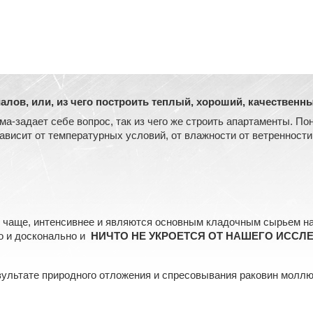
лов, или, из чего построить теплый, хороший, качественн
-задает себе вопрос, так из чего же строить апартаменты. Поня
исит от температурных условий, от влажности от ветренности
 чаще, интенсивнее и являются основным кладочным сырьем на
о и досконально и
НИЧТО НЕ УКРОЕТСЯ ОТ НАШЕГО ИССЛ
зультате природного отложения и спресовывания раковин моллю