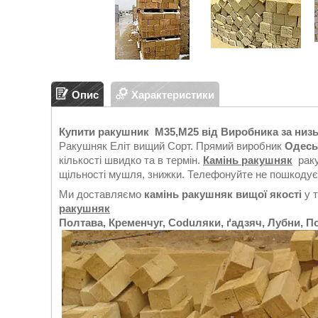
Опис
Характеристики
Купити ракушник М35,М25 від Виробника за низь
Ракушняк Еліт вищий Сорт. Прямий виробник
Одесь
кількості швидко та в термін.
Камінь ракушняк
раку
щільності мушля, знижки. Телефонуйте не пошкодує
Ми доставляємо
камінь ракушняк вищої якості
у т
ракушняк
Полтава, Кременчуг, Coduляки, ґадзяч, Лубни, П