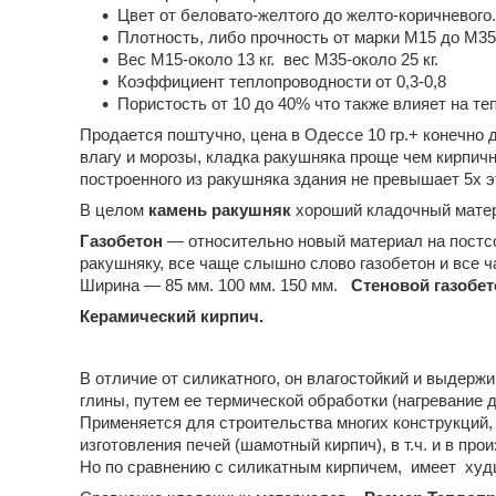
Цвет от беловато-желтого до желто-коричневого.
Плотность, либо прочность от марки М15 до М35
Вес М15-около 13 кг. вес М35-около 25 кг.
Коэффициент теплопроводности от 0,3-0,8
Пористость от 10 до 40% что также влияет на т
Продается поштучно, цена в Одессе 10 гр.+ конечно 
влагу и морозы, кладка ракушняка проще чем кирпичн
построенного из ракушняка здания не превышает 5х э
В целом
камень ракушняк
хороший кладочный матери
Газобетон
— относительно новый материал на постсо
ракушняку, все чаще слышно слово газобетон и все 
Ширина — 85 мм. 100 мм. 150 мм.
Стеновой газобет
Керамический кирпич.
В отличие от силикатного, он влагостойкий и выдержи
глины, путем ее термической обработки (нагревание д
Применяется для строительства многих конструкций
изготовления печей (шамотный кирпич), в т.ч. и в пр
Но по сравнению с силикатным кирпичем, имеет худ