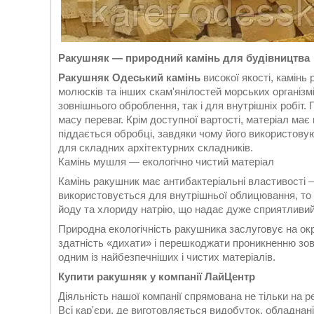
Ракушняк — природний камінь для будівництва
Ракушняк Одеський камінь
високої якості, камінь
молюсків та інших скам'янілостей морських організм
зовнішнього оброблення, так і для внутрішніх робіт
масу переваг. Крім доступної вартості, матеріал має
піддається обробці, завдяки чому його використовую
для складних архітектурних складників.
Камінь мушля — екологічно чистий матеріал
Камінь ракушник має антибактеріальні властивості —
використовується для внутрішньої облицювання, то
йоду та хлориду натрію, що надає дуже сприятливий
Природна екологічність ракушника заслуговує на ок
здатність «дихати» і перешкоджати проникненню зов
одним із найбезпечніших і чистих матеріалів.
Купити ракушняк у компанії ЛайЦентр
Діяльність нашої компанії спрямована не тільки на 
Всі кар'єри, де виготовляється видобуток, обладнані