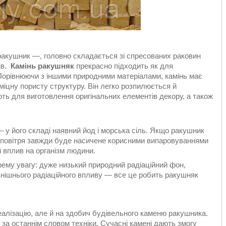
 ракушник —, головно складається зі спресованих раковин
ів.
Камінь ракушняк
прекрасно підходить як для
. Порівнюючи з іншими природними матеріалами, камінь має
 міцну пористу структуру. Він легко розпилюється й
ть для виготовлення оригінальних елементів декору, а також
 у його складі наявний йод і морська сіль. Якщо ракушник
 повітря завжди буде насичене корисними випаровуваннями
 вплив на організм людини.
рему увагу: дуже низький природний радіаційний фон,
нішнього радіаційного впливу — все це робить ракушняк
реалізацію, але й на здобич будівельного каменю ракушника.
 за останнім словом техніки. Сучасні камені дають змогу