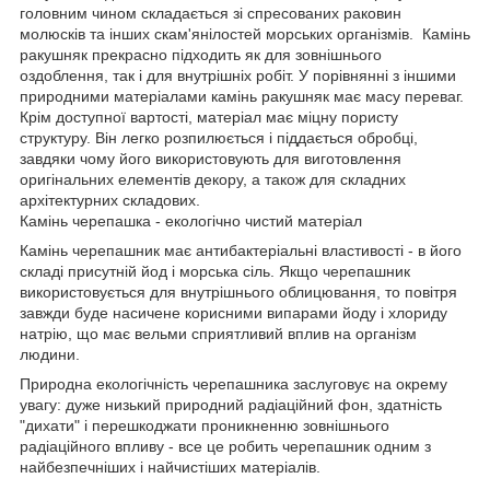
головним чином складається зі спресованих раковин
молюсків та інших скам'янілостей морських організмів. Камінь
ракушняк прекрасно підходить як для зовнішнього
оздоблення, так і для внутрішніх робіт. У порівнянні з іншими
природними матеріалами камінь ракушняк має масу переваг.
Крім доступної вартості, матеріал має міцну пористу
структуру. Він легко розпилюється і піддається обробці,
завдяки чому його використовують для виготовлення
оригінальних елементів декору, а також для складних
архітектурних складових.
Камінь черепашка - екологічно чистий матеріал
Камінь черепашник має антибактеріальні властивості - в його
складі присутній йод і морська сіль. Якщо черепашник
використовується для внутрішнього облицювання, то повітря
завжди буде насичене корисними випарами йоду і хлориду
натрію, що має вельми сприятливий вплив на організм
людини.
Природна екологічність черепашника заслуговує на окрему
увагу: дуже низький природний радіаційний фон, здатність
"дихати" і перешкоджати проникненню зовнішнього
радіаційного впливу - все це робить черепашник одним з
найбезпечніших і найчистіших матеріалів.