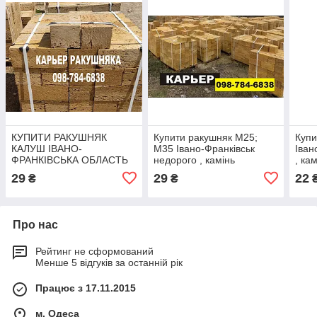
КУПИТИ РАКУШНЯК
Купити ракушняк М25;
Купи
КАЛУШ ІВАНО-
М35 Івано-Франківськ
Іван
ФРАНКІВСЬКА ОБЛАСТЬ
недорого , камінь
, ка
ракушняк Івано-
Іван
29
29
22
₴
₴
Франківськ область , ціна
деше
блок ракушняк
Про нас
Рейтинг не сформований
Менше 5 відгуків за останній рік
Працює з 17.11.2015
м. Одеса