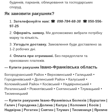
будинків, парканів, облицювання та господарських
споруд.
Як замовити ракушняк?
Зателефонуйте нам:
☎
098-784-68-38
☎ 050-556-
97-25
Оформіть заявку.
Ми допоможемо вибрати потрібну
марку та кількість.
Узгодьте доставку.
Замовлення буде доставлено за
1-2 робочих дні.
Оплата при отриманні.
Без передоплати та
прихованих платежів.
Івано-Франківська область
—
Купити ракушняк
Богородчанський Район • Верховинський • Галицький •
Городенківський • Долинський Район • Калуський •
Коломийський Район • Косівський • Надвірнянський •
Рогатинський • Рожнятівський • Снятинський • Тлумацький •
Тисменицький
— Купити ракушняк Івано-Франківськ Болехів | Бурштин |
Галич | Городенка | Долина | Калуш | Коломия | Косів |
Надвірна | Рогатин | Снятин | Тлумач | Тисмениця | Яремче