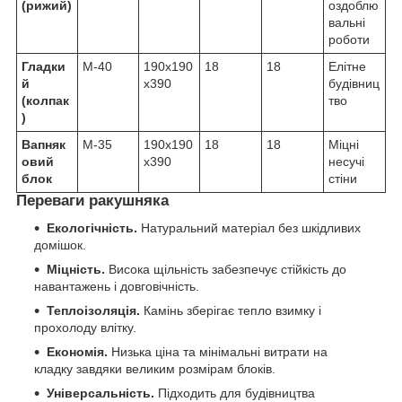
(рижий)
оздоблю
вальні
роботи
Гладки
М-40
190х190
18
18
Елітне
й
х390
будівниц
(колпак
тво
)
Вапняк
М-35
190х190
18
18
Міцні
овий
х390
несучі
блок
стіни
Переваги ракушняка
Екологічність.
Натуральний матеріал без шкідливих
домішок.
Міцність.
Висока щільність забезпечує стійкість до
навантажень і довговічність.
Теплоізоляція.
Камінь зберігає тепло взимку і
прохолоду влітку.
Економія.
Низька ціна та мінімальні витрати на
кладку завдяки великим розмірам блоків.
Універсальність.
Підходить для будівництва