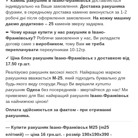
✓ Камінь ракушняк
в
Івано-Франківськ
доставляється
індивідуально на Ваше замовлення.
Доставка ракушняка
фурами, в середньому доставка каменю виконується за 1-2
робочі дні після оформлення замовлення.
На кожну машину
даємо додатково – 25
каменів зверху задарма.
➨
Чому краще купити у нас ракушняк
в
Івано-
Франківську
?
Роблячи замовлення у нас, Ви укладаєте
договір саме з
виробником
, тому Вам
не треба
переплачувати
перекупникам 10-12гр.
✓ Ціна блок ракушняк Івано-Франківськ з доставкою від
17.50 гр.шт.
Реалізуємо ракушняк високої якості. Найкращою маркою
ракушняка вважається
М-25
, який підходить буквально для
будь-якого виду споруди.Якщо Ви вирішили
купити
ракушняк
Одеса
без посередників - звертайтеся до нас! Ми
привеземо для Вас найкращий ракушняк
Івано-Франківськ
за найнижчою ціною!
Оплата здійснюється за фактом - при отриманні
ракушняка.
—
Купити ракушняк
Івано-Франківськ
М25
(m25
елітний)
—
ціна
1
6 грн.шт
. - розмір 190х190х390 -