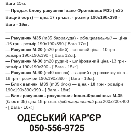
Вага-15кг.
—
Продаж блоку ракушняк
Івано-Франківськ
М35
(m35
Вищий сорт)
—
ціна 17 грн.шт
. - розмір 190х190х390 -
Вага - 16кг.
— Ракушняк М35
(m35 барракуда) -
облицювальний
— ціна
-16 грн - розмір 190х190х390-[ Вага 17кг.]
— Ракушняк М-20
(m20 рябий) - стіновий ціна - 10 грн -
розміри 190х190х390 - [ Вага 12кг.].
— Ракушняк М-30
(m20 рудий) -
шліфований
ціна -13 грн -
розміри 190х190х390 - [ Вага - 15кг.].
— Ракушняк М-40
(m40 ковпак) - гладкий під розшивку ціна -
18 грн - розміри 190х190х390 - [ Вага - 18кг.].
— Блок вапняк
М35
(m35 блок)
—
ціна - 18 грн
- розміри
190х190х390х390 - [ Вага - 18кг.].
— Блок ракушняк
- ракушечник Івано-Франківськ
М-35
(блок m35) ціна 18грн./шт.
дрібнозернистий
раз.200х200х400
- [ Вага - 18кг.]