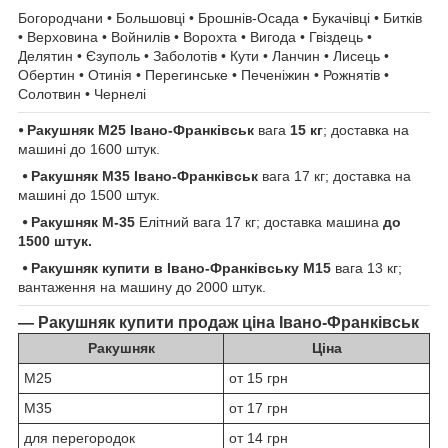
Богородчани • Большовці • Брошнів-Осада • Букачівці • Битків
• Верховина • Войнилів • Ворохта • Вигода • Гвіздець •
Делятин • Єзуполь • Заболотів • Кути • Ланчин • Лисець •
Обертин • Отинія • Перегинське • Печеніжин • Рожнятів •
Солотвин • Чернелі
⦁ Ракушняк М25
Івано-Франківськ
вага
15 кг
; доставка на
машині до 1600 штук.
⦁ Ракушняк М35
Івано-Франківськ
вага 17 кг; доставка на
машині до 1500 штук.
⦁ Ракушняк М-35
Елітний вага 17 кг; доставка машина
до
1500 штук.
⦁ Ракушняк
купити в
Івано-Франківськ
у М15
вага 13 кг;
вантаження на машину до 2000 штук.
— Ракушняк купити продаж ціна Івано-Франківськ
Ракушняк
Ціна
М25
от 15 грн
М35
от 17 грн
для перегородок
от 14 грн