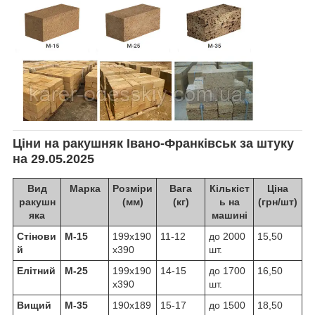
Ціни на ракушняк Івано-Франківськ за штуку
на 29.05.2025
Вид
Марка
Розміри
Вага
Кількіст
Ціна
ракушн
(мм)
(кг)
ь на
(грн/шт)
яка
машині
Стінови
М-15
199х190
11-12
до 2000
15,50
й
х390
шт.
Елітний
М-25
199х190
14-15
до 1700
16,50
х390
шт.
Вищий
М-35
190х189
15-17
до 1500
18,50