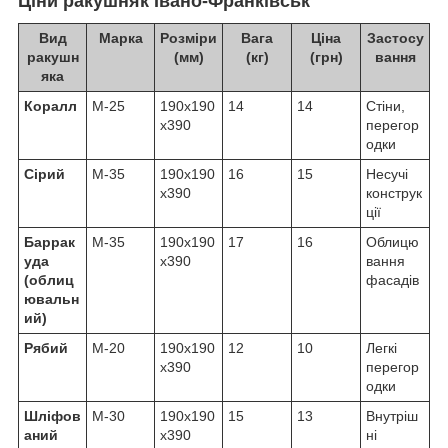
Ціни ракушняк
Івано-Франківськ
Вид
Марка
Розміри
Вага
Ціна
Застосу
ракушн
(мм)
(кг)
(грн)
вання
яка
Коралл
М-25
190х190
14
14
Стіни,
х390
перегор
одки
Сірий
М-35
190х190
16
15
Несучі
х390
конструк
ції
Баррак
М-35
190х190
17
16
Облицю
уда
х390
вання
(облиц
фасадів
ювальн
ий)
Рябий
М-20
190х190
12
10
Легкі
х390
перегор
одки
Шліфов
М-30
190х190
15
13
Внутріш
аний
х390
ні