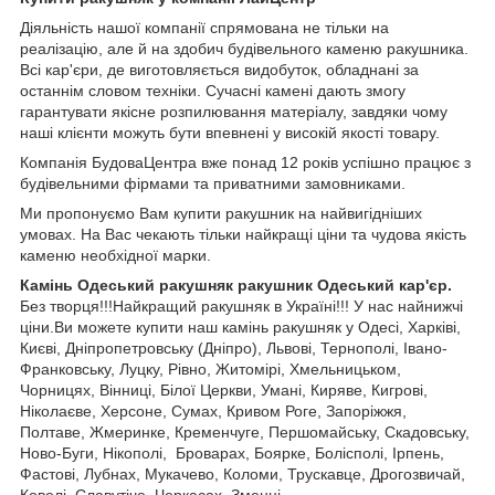
Діяльність нашої компанії спрямована не тільки на
реалізацію, але й на здобич будівельного каменю ракушника.
Всі кар'єри, де виготовляється видобуток, обладнані за
останнім словом техніки. Сучасні камені дають змогу
гарантувати якісне розпилювання матеріалу, завдяки чому
наші клієнти можуть бути впевнені у високій якості товару.
Компанія БудоваЦентра вже понад 12 років успішно працює з
будівельними фірмами та приватними замовниками.
Ми пропонуємо Вам купити ракушник на найвигідніших
умовах. На Вас чекають тільки найкращі ціни та чудова якість
каменю необхідної марки.
Камінь Одеський ракушняк ракушник Одеський кар'єр.
Без творця!!!Найкращий ракушняк в Україні!!! У нас найнижчі
ціни.Ви можете купити наш камінь ракушняк у Одесі, Харківі,
Києві, Дніпропетровську (Дніпро), Львові, Тернополі, Івано-
Франковську, Луцку, Рівно, Житомірі, Хмельницьком,
Чорницях, Вінниці, Білої Церкви, Умані, Киряве, Кигрові,
Ніколаєве, Херсоне, Сумах, Кривом Роге, Запоріжжя,
Полтаве, Жмеринке, Кременчуге, Першомайську, Скадовську,
Ново-Буги, Нікополі, Броварах, Боярке, Болісполі, Ірпень,
Фастові, Лубнах, Мукачево, Коломи, Трускавце, Дрогозвичай,