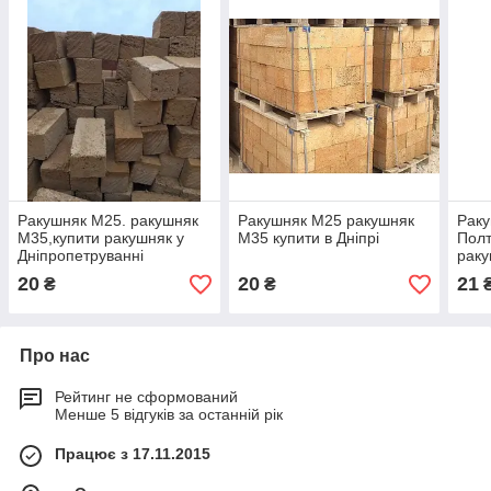
Ракушняк М25. ракушняк
Ракушняк М25 ракушняк
Рак
М35,купити ракушняк у
М35 купити в Дніпрі
Полт
Дніпропетруванні
раку
20
20
21
₴
₴
Про нас
Рейтинг не сформований
Менше 5 відгуків за останній рік
Працює з 17.11.2015