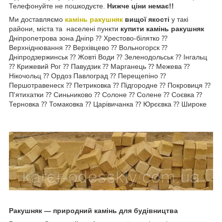
Телефонуйте не пошкодуєте.
Нижче ціни немає!!
Ми доставляємо
камінь ракушняк
вищої якості
у такі
райони, міста та населені пункти
купити камінь ракушняк
Дніпропетрова зона Дніпр ⁇ Хрестово-білятко ⁇
Верхніднювання ⁇ Верхівцево ⁇ Вольногорск ⁇
Дніпродзержинськ ⁇ Жовті Води ⁇ Зеленодольськ ⁇ Інгальц
⁇ Крижевий Рог ⁇ Павудзик ⁇ Марганець ⁇ Межева ⁇
Нікочольц ⁇ Ордоз Павлоград ⁇ Перещепіно ⁇
Першотравенеск ⁇ Петриковка ⁇ Підгородне ⁇ Покровиця ⁇
П'ятихатки ⁇ Синьниково ⁇ Солоне ⁇ Солене ⁇ Соєвка ⁇
Терновка ⁇ Томаковка ⁇ Царівичанка ⁇ Юрєєвка ⁇ Широке
Ракушняк — природний камінь для будівництва