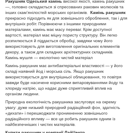
Ракушняк Одеський камінь
високої якості, камінь ракушник
—, головно складається зі спресованих раковин молюсків та
інших скам'янілостей морських організмів.
Камінь ракушняк
прекрасно підходить як для зовнішнього оброблення, так і для
внутрішніх робіт. Порівнюючи з іншими природними
матеріалами, камінь має масу переваг. Крім доступної
вартості, матеріал має міцну пористу структуру. Він легко
розпилюється й піддається обробці, завдяки чому його
використовують для виготовлення оригінальних елементів
декору, а також для складних архітектурних складників.
Камінь мушля — екологічно чистий матеріал
Камінь ракушник має антибактеріальні властивості — у його
складі наявний йод і морська сіль. Якщо ракушник
використовується для внутрішньої облицювання, то повітря
завжди буде насичене корисними випаровуваннями йоду та
хлориду натрію, що надає дуже сприятливий вплив на
організм людини.
Природна екологічність ракушника заслуговує на окрему
увагу: дуже низький природний радіаційний фон, здатність
«дихати» і перешкоджати проникненню зовнішнього
радіаційного впливу — все це робить ракушняк одним із
найбезпечніших і чистих матеріалів.
Купити ракушняк у компанії ЛайЦентр