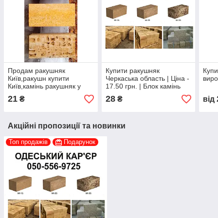
Продам ракушняк
Купити ракушняк
Купи
Київ,ракушн купити
Черкаська область | Ціна -
виро
Київ,камінь ракушняк у
17.50 грн. | Блок камінь
Києві — Києвська зона
ракушняк,— в Черкаській
21
28
₴
₴
від
області
Акційні пропозиції та новинки
Топ продажів
Подарунок