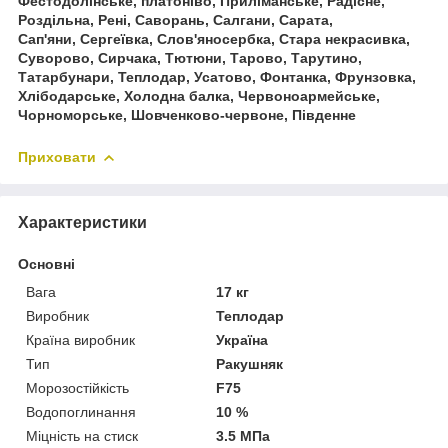
Фестодолінське, платоніво, Приліманське, Радісне,
Роздільна, Рені, Саворань, Салгани, Сарата,
Сап'яни, Сергеївка, Слов'яносербка, Стара некрасивка,
Суворово, Сирчака, Тютюни, Тарово, Тарутино,
Татарбунари, Теплодар, Усатово, Фонтанка, Фрунзовка,
Хлібодарське, Холодна балка, Червоноармейське,
Чорноморське, Шовченково-червоне, Південне
Приховати
Характеристики
Основні
Вага
17 кг
Виробник
Теплодар
Країна виробник
Україна
Тип
Ракушняк
Морозостійкість
F75
Водопоглинання
10 %
Міцність на стиск
3.5 МПа