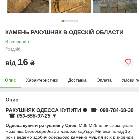
КАМЕНЬ РАКУШНЯК В ОДЕСКІЙ ОБЛАСТИ
В наявності
Роздріб
16
від
₴
Опис
Характеристики
Доставка
Оплата
Умови п
Опис
РАКУШНЯК ОДЕССА КУПИТИ ❶ ☎
098-784-68-38
☎
050-556-97-25
▼
Одесса
купити ракушник у Одесі
М35 М25по низьким цінам
можлива
безпосередньо з нашого кар'єру
. Ми вже понад 15
років ведемо здобич
одеського
каменю мушля
всіх різновидів