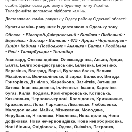
особи. Здійснюємо доставку в будь-яку точку України.
Телефонуйте допоможе підібрати камінь.
Доставляємо камінь ракуняк у Одесу району Одеської області:
Купити камінь ракушняк із доставкою в Одеську зону
Одесса • Білгород-Днітровський • Біляївка • Південний •
Березівка • Болгар • Вилково • 675 • Арциз • Чорноморск •
Килія • Кодима • Поздовжнє • Ананняв • Балта • Роздільна
• Рені • Татарбунари • Теплодар
Авангард, Олександрівка, Олександрівка, Аньав, Арциз,
Балта, Белгород-Дністравський, Біляєвка, Березино,
Березівка, Болград, Боржі, Бурлача балка, Велика
Міхайловка, Великолінське, Візирка, Вилково, Вигода,
Григорівка, Дзінілор, Жеребково, Загнітків, Затишшя,
Затока, Іванівка,сневка, Іллічевськ, Ісаєво, Кароліно-
бугаз, Килія, Кодима, Комінтерновське, Котівська,
Казковська, Червоно-червоні, Кремідовка, Крижиничне,
Крижановка, Лона, Ларжанка, Ліманське, Любашевка,
Малодолінське, Майки, Мізикевича, Молодяне,
Нерубаське, Ніколевка, Ніколевка, Нова долина, Нова
дофіновка, Нова нечервовидівка, Нова невоборизовка,
Нові білини, Овідіополь, Одеса, Оніскіто, Петровка,