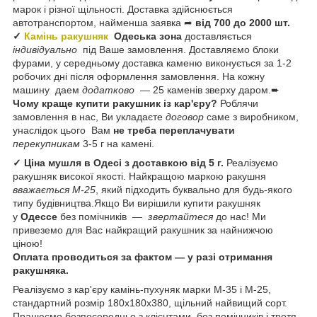
марок і різної щільності. Доставка здійснюється
автотранспортом, найменша заявка ➦
від 700 до 2000 шт.
✓
Камінь ракушняк
Одеська зона
доставляється
індивідуально
під Ваше замовлення. Доставляємо блоки
фурами, у середньому доставка каменю виконується за 1-2
робочих дні після оформлення замовлення. На кожну
машину даем
додатково
— 25 каменів зверху даром.➨
Чому краще купити ракушник із кар'єру?
Роблячи
замовлення в нас, Ви укладаєте
договор
саме з виробником,
унаслідок цього Вам
не треба переплачувати
перекупникам
3-5 г на камені.
✓ Ціна мушля в Одесі з доставкою від 5 г.
Реалізуємо
ракушняк високої якості. Найкращою маркою ракушня
вважається М-25
, який підходить буквально для будь-якого
типу будівництва.Якщо Ви вирішили купити ракушняк
у
Одессе
без помічників —
звертайтеся
до нас! Ми
привеземо для Вас найкращий ракушник за найнижчою
ціною!
Оплата проводиться за фактом — у разі отримання
ракушняка.
Реалізуємо з кар'єру камінь-пухуняк марки М-35 і М-25,
стандартний розмір 180х180х380, щільний найвищий сорт.
Працюємо безпосередньо з клієнтами, без помічників і третя