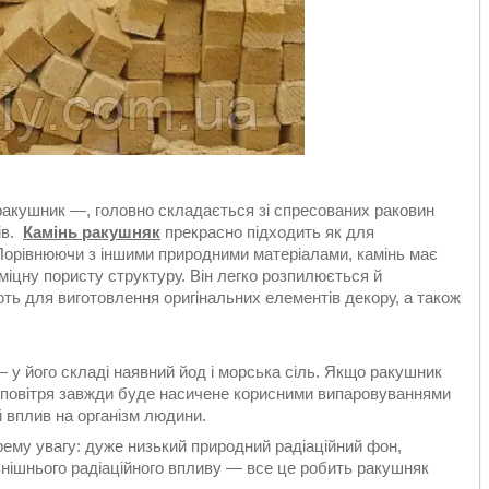
 ракушник —, головно складається зі спресованих раковин
ів.
Камінь ракушняк
прекрасно підходить як для
. Порівнюючи з іншими природними матеріалами, камінь має
 міцну пористу структуру. Він легко розпилюється й
ть для виготовлення оригінальних елементів декору, а також
 у його складі наявний йод і морська сіль. Якщо ракушник
 повітря завжди буде насичене корисними випаровуваннями
 вплив на організм людини.
рему увагу: дуже низький природний радіаційний фон,
нішнього радіаційного впливу — все це робить ракушняк