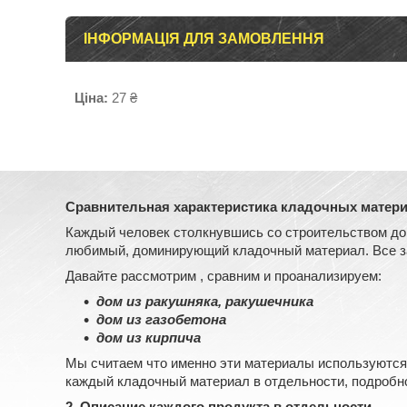
ІНФОРМАЦІЯ ДЛЯ ЗАМОВЛЕННЯ
Ціна:
27 ₴
Сравнительная характеристика кладочных материа
Каждый человек столкнувшись со строительством дома
любимый, доминирующий кладочный материал. Все зав
Давайте рассмотрим , сравним и проанализируем:
дом из ракушняка, ракушечника
дом из газобетона
дом из кирпича
Мы считаем что именно эти материалы используются
каждый кладочный материал в отдельности, подробн
2. Описание каждого продукта в отдельности.