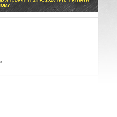
'ЯНСЬКИЙ ⁇ ЦІНА: 16,20 ГРН. ⁇ КУПИТИ
ОМУ.
ом