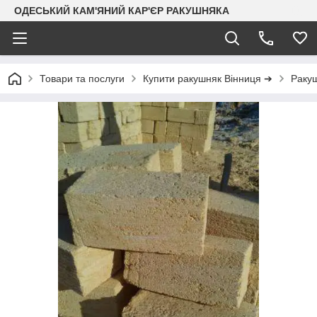
ОДЕСЬКИЙ КАМ'ЯНИЙ КАР'ЄР РАКУШНЯКА
Товари та послуги
Купити ракушняк Вінниця ➔
Раку