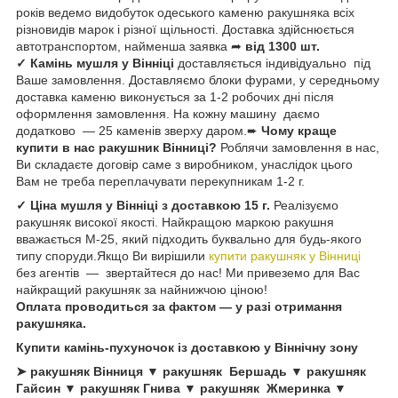
років ведемо видобуток одеського каменю ракушняка всіх
різновидів марок і різної щільності. Доставка здійснюється
автотранспортом, найменша заявка ➦
від 1300 шт.
✓ Камінь мушля у Вінніці
доставляється індивідуально під
Ваше замовлення. Доставляємо блоки фурами, у середньому
доставка каменю виконується за 1-2 робочих дні після
оформлення замовлення. На кожну машину даємо
додатково — 25 каменів зверху даром.➨
Чому краще
купити в нас ракушник Вінниці?
Роблячи замовлення в нас,
Ви складаєте договір саме з виробником, унаслідок цього
Вам не треба переплачувати перекупникам 1-2 г.
✓ Ціна мушля у Вінніці з доставкою 15 г.
Реалізуємо
ракушняк високої якості. Найкращою маркою ракушня
вважається М-25, який підходить буквально для будь-якого
типу споруди.Якщо Ви вирішили
купити ракушняк у Вінниці
без агентів — звертайтеся до нас! Ми привеземо для Вас
найкращий ракушняк за найнижчою ціною!
Оплата проводиться за фактом — у разі отримання
ракушняка.
Купити камінь-пухуночок із доставкою у Віннічну зону
➤ ракушняк Вінниця ▼ ракушняк Бершадь
▼ ракушняк
Гайсин
▼ ракушняк Гнива ▼ ракушняк
Жмеринка
▼