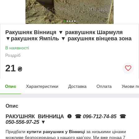
Ракушняк Вінниця ▼ раквушняк Шармуля
▼ракушняк Ямпіль ▼ ракушняк вінцева зона
В наявності
Роздріб
21
₴
Опис
Характеристики
Доставка
Оплата
Умови п
Опис
РАКУШНЯК ВИННИЦА ❶ ☎
096-712-74-85
☎
050-556-97-25
▼
Придбати
купити ракушник у Вінниці
за низькими цінами
можливе безпосередньо з нашого кар'єру. Ми вже понад 7