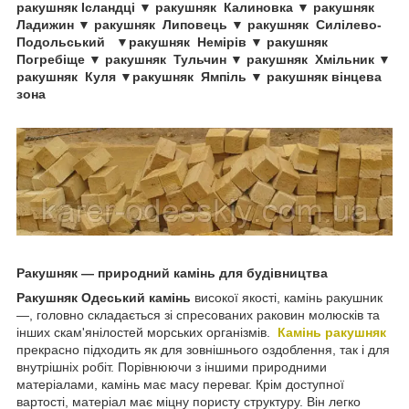
ракушняк Ісландці ▼ ракушняк
Калиновка
▼ ракушняк
Ладижин
▼ ракушняк
Липовець ▼ ракушняк
Силілево-
Подольський
▼ракушняк
Немірів
▼ ракушняк
Погребіще
▼ ракушняк
Тульчин
▼ ракушняк
Хмільник
▼
ракушняк
Куля
▼ракушняк Ямпіль
▼ ракушняк вінцева
зона
Ракушняк — природний камінь для будівництва
Ракушняк Одеський камінь
високої якості, камінь ракушник
—, головно складається зі спресованих раковин молюсків та
інших скам'янілостей морських організмів.
Камінь ракушняк
прекрасно підходить як для зовнішнього оздоблення, так і для
внутрішніх робіт. Порівнюючи з іншими природними
матеріалами, камінь має масу переваг. Крім доступної
вартості, матеріал має міцну пористу структуру. Він легко