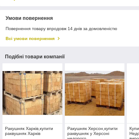
Умови повернення
Повернення товару впродовж 14 днів за домовленістю
Всі умови повернення
Подібні товари компанії
Ракушняк Харків,купити
Ракушняк Херсон,купити
Купи
раквушняк Харків
раквушняк у Херсоні
Недо
недорого
виро