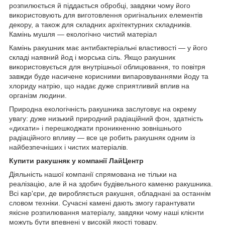
розпилюється й піддається обробці, завдяки чому його
використовують для виготовлення оригінальних елементів
декору, а також для складних архітектурних складників.
Камінь мушля — екологічно чистий матеріал
Камінь ракушник має антибактеріальні властивості — у його
складі наявний йод і морська сіль. Якщо ракушник
використовується для внутрішньої облицювання, то повітря
завжди буде насичене корисними випаровуваннями йоду та
хлориду натрію, що надає дуже сприятливий вплив на
організм людини.
Природна екологічність ракушника заслуговує на окрему
увагу: дуже низький природний радіаційний фон, здатність
«дихати» і перешкоджати проникненню зовнішнього
радіаційного впливу — все це робить ракушняк одним із
найбезпечніших і чистих матеріалів.
Купити ракушняк у компанії ЛайЦентр
Діяльність нашої компанії спрямована не тільки на
реалізацію, але й на здобич будівельного каменю ракушника.
Всі кар'єри, де виробляється ракушня, обладнані за останнім
словом техніки. Сучасні камені дають змогу гарантувати
якісне розпилювання матеріалу, завдяки чому наші клієнти
можуть бути впевнені у високій якості товару.