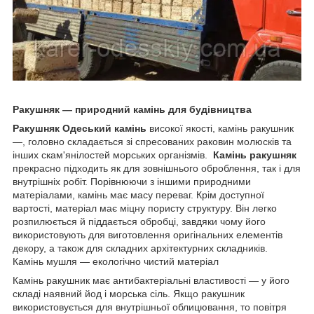
Ракушняк — природний камінь для будівництва
Ракушняк Одеський камінь
високої якості, камінь ракушник
—, головно складається зі спресованих раковин молюсків та
інших скам'янілостей морських організмів.
Камінь ракушняк
прекрасно підходить як для зовнішнього оброблення, так і для
внутрішніх робіт. Порівнюючи з іншими природними
матеріалами, камінь має масу переваг. Крім доступної
вартості, матеріал має міцну пористу структуру. Він легко
розпилюється й піддається обробці, завдяки чому його
використовують для виготовлення оригінальних елементів
декору, а також для складних архітектурних складників.
Камінь мушля — екологічно чистий матеріал
Камінь ракушник має антибактеріальні властивості — у його
складі наявний йод і морська сіль. Якщо ракушник
використовується для внутрішньої облицювання, то повітря