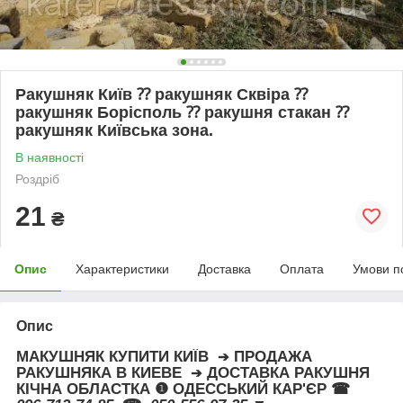
Ракушняк Київ ⁇ ракушняк Сквіра ⁇
ракушняк Борісполь ⁇ ракушня стакан ⁇
ракушняк Київська зона.
В наявності
Роздріб
21
₴
Опис
Характеристики
Доставка
Оплата
Умови п
Опис
МАКУШНЯК КУПИТИ КИЇВ
ПРОДАЖА
➔
РАКУШНЯКА В КИЕВЕ
ДОСТАВКА РАКУШНЯ
➔
КІЧНА ОБЛАСТКА ❶ ОДЕССЬКИЙ КАР'ЄР ☎