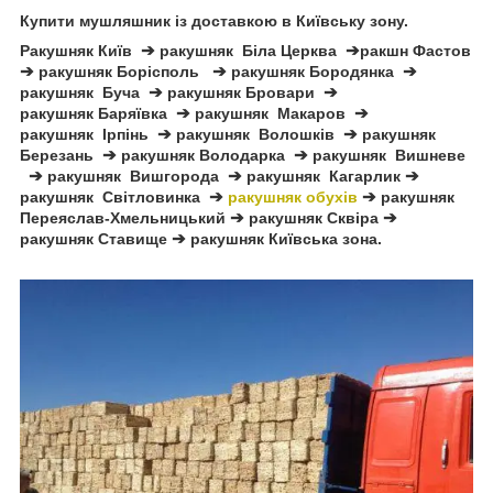
Купити мушляшник із доставкою в Київську зону.
Ракушняк Київ
➔
ракушняк Біла Церква
➔
ракшн Фастов
➔
ракушняк Борісполь
➔
ракушняк Бородянка
➔
ракушняк Буча
➔
ракушняк Бровари
➔
ракушняк Баряївка
➔
ракушняк Макаров
➔
ракушняк Ірпінь
➔
ракушняк Волошків
➔
ракушняк
Березань
➔
ракушняк Володарка
➔
ракушняк Вишневе
➔
ракушняк Вишгорода
➔
ракушняк Кагарлик
➔
ракушняк Світловинка
➔
ракушняк обухів
➔
ракушняк
Переяслав-Хмельницький
➔
ракушняк Сквіра
➔
ракушняк Ставище
➔
ракушняк Київська зона.