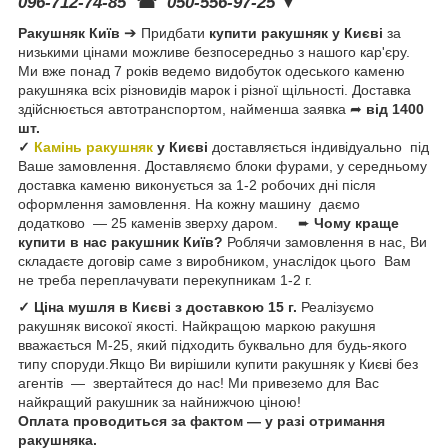
096-712-74-85
☎
050-556-97-25
▼
Ракушняк Київ
➔
Придбати
купити ракушняк у Києві
за
низькими цінами можливе безпосередньо з нашого кар'єру.
Ми вже понад 7 років ведемо видобуток одеського каменю
ракушняка всіх різновидів марок і різної щільності. Доставка
здійснюється автотранспортом, найменша заявка ➦
від 1400
шт.
✓
Камінь ракушняк
у Києві
доставляється індивідуально під
Ваше замовлення. Доставляємо блоки фурами, у середньому
доставка каменю виконується за 1-2 робочих дні після
оформлення замовлення. На кожну машину даємо
додатково — 25 каменів зверху даром. ➨
Чому краще
купити в нас ракушник Київ?
Роблячи замовлення в нас, Ви
складаєте договір саме з виробником, унаслідок цього Вам
не треба переплачувати перекупникам 1-2 г.
✓ Ціна мушля в Києві з доставкою 15 г.
Реалізуємо
ракушняк високої якості. Найкращою маркою ракушня
вважається М-25, який підходить буквально для будь-якого
типу споруди.Якщо Ви вирішили купити ракушняк у Києві без
агентів — звертайтеся до нас! Ми привеземо для Вас
найкращий ракушник за найнижчою ціною!
Оплата проводиться за фактом — у разі отримання
ракушняка.