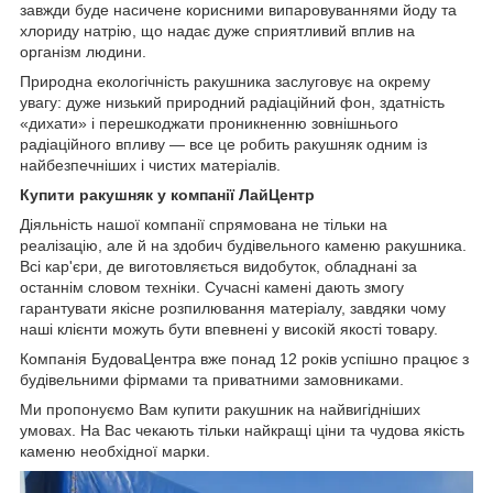
завжди буде насичене корисними випаровуваннями йоду та
хлориду натрію, що надає дуже сприятливий вплив на
організм людини.
Природна екологічність ракушника заслуговує на окрему
увагу: дуже низький природний радіаційний фон, здатність
«дихати» і перешкоджати проникненню зовнішнього
радіаційного впливу — все це робить ракушняк одним із
найбезпечніших і чистих матеріалів.
Купити ракушняк у компанії ЛайЦентр
Діяльність нашої компанії спрямована не тільки на
реалізацію, але й на здобич будівельного каменю ракушника.
Всі кар'єри, де виготовляється видобуток, обладнані за
останнім словом техніки. Сучасні камені дають змогу
гарантувати якісне розпилювання матеріалу, завдяки чому
наші клієнти можуть бути впевнені у високій якості товару.
Компанія БудоваЦентра вже понад 12 років успішно працює з
будівельними фірмами та приватними замовниками.
Ми пропонуємо Вам купити ракушник на найвигідніших
умовах. На Вас чекають тільки найкращі ціни та чудова якість
каменю необхідної марки.