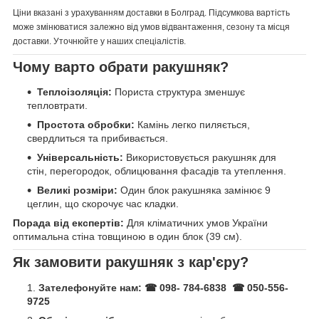
Ціни вказані з урахуванням доставки в Болград. Підсумкова вартість
може змінюватися залежно від умов відвантаження, сезону та місця
доставки. Уточнюйте у наших спеціалістів.
Чому варто обрати ракушняк?
Теплоізоляція:
Пориста структура зменшує
тепловтрати.
Простота обробки:
Камінь легко пиляється,
свердлиться та прибивається.
Універсальність:
Використовується ракушняк для
стін, перегородок, облицювання фасадів та утеплення.
Великі розміри:
Один блок ракушняка замінює 9
цеглин, що скорочує час кладки.
Порада від експертів:
Для кліматичних умов України
оптимальна стіна товщиною в один блок (39 см).
Як замовити ракушняк з кар'єру?
Зателефонуйте нам:
☎ 098- 784-6838 ☎ 050-556-
9725