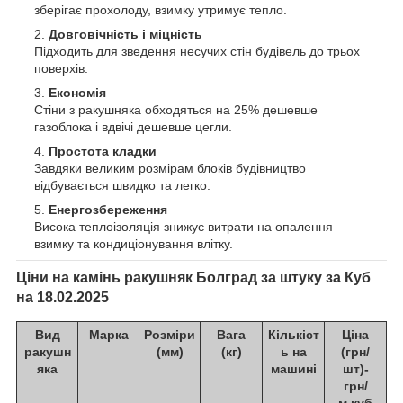
зберігає прохолоду, взимку утримує тепло.
Довговічність і міцність
Підходить для зведення несучих стін будівель до трьох
поверхів.
Економія
Стіни з ракушняка обходяться на 25% дешевше
газоблока і вдвічі дешевше цегли.
Простота кладки
Завдяки великим розмірам блоків будівництво
відбувається швидко та легко.
Енергозбереження
Висока теплоізоляція знижує витрати на опалення
взимку та кондиціонування влітку.
Ціни на камінь
ракушняк Болград за штуку за Куб
на 18.02.2025
Вид
Марка
Розміри
Вага
Кількіст
Ціна
ракушн
(мм)
(кг)
ь на
(грн/
яка
машині
шт)-
грн/
м.куб