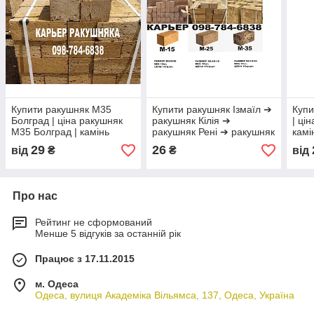
Купити ракушняк М35
Купити ракушняк Ізмаїл ➔
Купи
Болград | ціна ракушняк
ракушняк Кілія ➔
| ці
М35 Болград | камінь
ракушняк Рені ➔ ракушняк
камі
ракушняк М35 Болград |
Болград ➔ ракушняк
раку
29
26
від
₴
₴
від
блок ракушняк Болград
Тарутине
раку
Про нас
Рейтинг не сформований
Менше 5 відгуків за останній рік
Працює з 17.11.2015
м. Одеса
Одеса, вулиця Академіка Вільямса, 137, Одеса, Україна