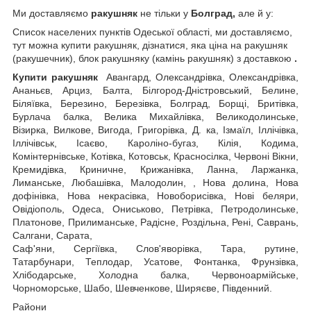
Ми доставляємо
ракушняк
не тільки у
Болград,
але й у:
Список населених пунктів Одеської області, ми доставляємо,
тут можна купити ракушняк, дізнатися, яка ціна на ракушняк
(ракушечник), блок ракушняку (камінь ракушняк) з доставкою
.
Купити ракушняк
Авангард, Олександрівка, Олександрівка,
Ананьєв, Арциз, Балта, Білгород-Дністровський, Белине,
Біляївка, Березино, Березівка, Болград, Борщі, Бритівка,
Бурлача балка, Велика Михайлівка, Великодолинське,
Візирка, Вилкове, Вигода, Григорівка, Д. ка, Ізмаїл, Іллічівка,
Іллічівськ, Ісаєво, Кароліно-бугаз, Кілія, Кодима,
Комінтернівське, Котівка, Котовськ, Красносілка, Червоні Вікни,
Кремидівка, Криничне, Крижанівка, Ланна, Ларжанка,
Лиманське, Любашівка, Малодолин, , Нова долина, Нова
дофінівка, Нова некрасівка, Новоборисівка, Нові беляри,
Овідіополь, Одеса, Ониськово, Петрівка, Петродолинське,
Платонове, Прилиманське, Радісне, Роздільна, Рені, Саврань,
Салгани, Сарата,
Саф'яни, Сергіївка, Слов'яворівка, Тара, рутине,
Татарбунари, Теплодар, Усатове, Фонтанка, Фрунзівка,
Хлібодарське, Холодна балка, Червоноармійське,
Чорноморське, Шабо, Шевченкове, Ширяєве, Південний.
Райони