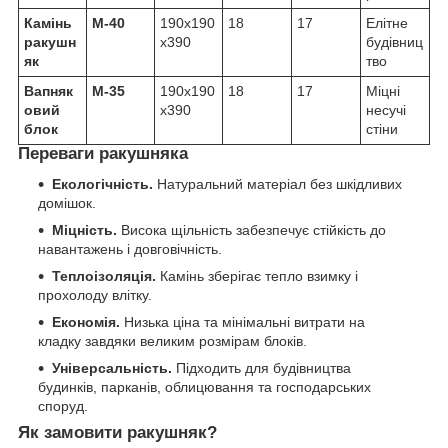
Камінь
М-40
190х190
18
17
Елітне
ракушн
х390
будівниц
як
тво
Вапняк
М-35
190х190
18
17
Міцні
овий
х390
несучі
блок
стіни
Переваги ракушняка
Екологічність.
Натуральний матеріал без шкідливих
домішок.
Міцність.
Висока щільність забезпечує стійкість до
навантажень і довговічність.
Теплоізоляція.
Камінь зберігає тепло взимку і
прохолоду влітку.
Економія.
Низька ціна та мінімальні витрати на
кладку завдяки великим розмірам блоків.
Універсальність.
Підходить для будівництва
будинків, парканів, облицювання та господарських
споруд.
Як замовити ракушняк?