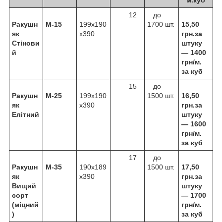
12
до
Ракушн
М-15
199х190
1700 шт.
15,50
як
х390
грн.за
Стінови
штуку
й
—
1400
грн/м.
за куб
15
до
Ракушн
М-25
199х190
1500 шт.
16,50
як
х390
грн.за
Елітний
штуку
—
1600
грн/м.
за куб
17
до
Ракушн
М-35
190х189
1500 шт.
17,50
як
х390
грн.за
Вищий
штуку
сорт
—
1700
(міцний
грн/м.
)
за куб