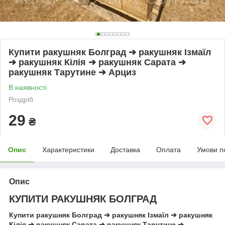
Купити ракушняк Болград ➔ ракушняк Ізмаїл
➔ ракушняк Кілія ➔ ракушняк Сарата ➔
ракушняк Тарутине ➔ Арциз
В наявності
Роздріб
29
₴
Опис
Характеристики
Доставка
Оплата
Умови п
Опис
КУПИТИ РАКУШНЯК БОЛГРАД
Купити ракушняк Болград ➔ ракушняк Ізмаїл ➔ ракушняк
Кілія ➔ ракушняк Сарата ➔ ракушняк Тарутине ➔