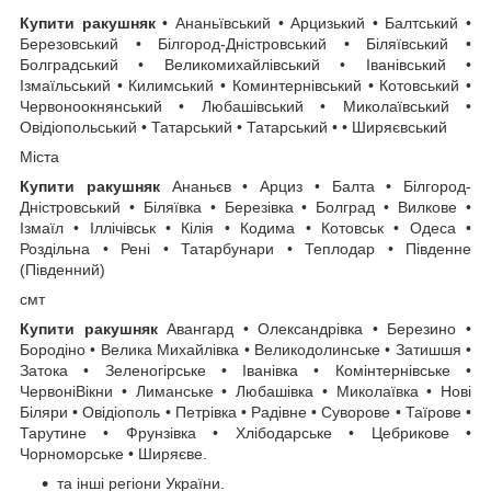
Купити ракушняк
• Ананьївський • Арцизький • Балтський •
Березовський • Білгород-Дністровський • Біляївський •
Болградський • Великомихайлівський • Іванівський •
Ізмаїльський • Килимський • Коминтернівський • Котовський •
Червоноокнянський • Любашівський • Миколаївський •
Овідіопольський • Татарський • Татарський • • Ширяєвський
Міста
Купити ракушняк
Ананьєв • Арциз • Балта • Білгород-
Дністровський • Біляївка • Березівка ​​• Болград • Вилкове •
Ізмаїл • Іллічівськ • Кілія • Кодима • Котовськ • Одеса •
Роздільна • Рені • Татарбунари • Теплодар • Південне
(Південний)
смт
Купити ракушняк
Авангард • Олександрівка • Березино •
Бородіно • Велика Михайлівка • Великодолинське • Затишшя •
Затока • Зеленогірське • Іванівка • Комінтернівське •
ЧервоніВікни • Лиманське • Любашівка • Миколаївка • Нові
Біляри • Овідіополь • Петрівка • Радівне • Суворове • Таїрове •
Тарутине • Фрунзівка ​​• Хлібодарське • Цебрикове •
Чорноморське • Ширяєве.
та інші регіони України.