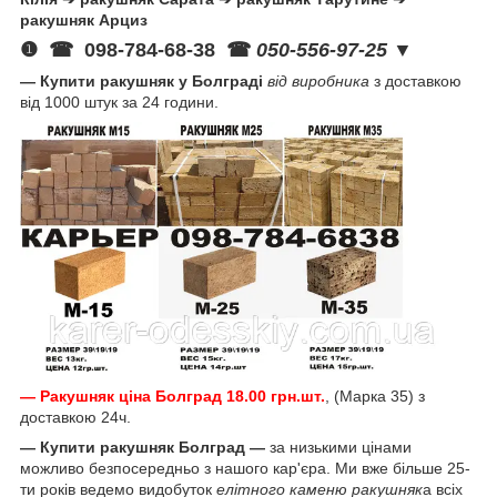
ракушняк Арциз
❶ ☎
098-784-68-38
☎
050-556-97-25
▼
— Купити ракушняк у Болграді
від виробника
з доставкою
від 1000 штук за 24 години.
—
Ракушняк ціна Болград 18.00 грн.шт.
, (Марка 35) з
доставкою 24ч.
— Купити ракушняк Болград
—
за низькими цінами
можливо безпосередньо з нашого кар'єра. Ми вже більше 25-
ти років ведемо видобуток
елітного каменю ракушняк
а всіх