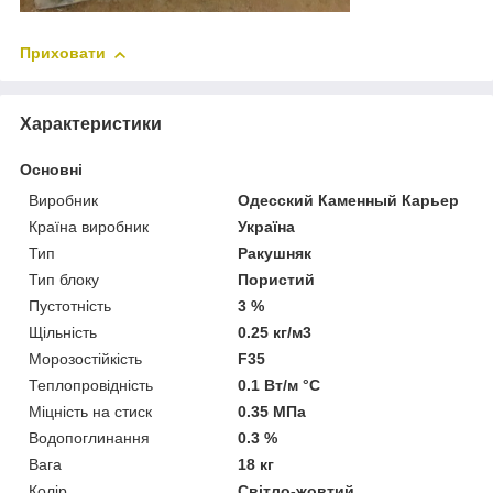
Приховати
Характеристики
Основні
Виробник
Одесский Каменный Карьер
Країна виробник
Україна
Тип
Ракушняк
Тип блоку
Пористий
Пустотність
3 %
Щільність
0.25 кг/м3
Морозостійкість
F35
Теплопровідність
0.1 Вт/м °С
Міцність на стиск
0.35 МПа
Водопоглинання
0.3 %
Вага
18 кг
Колір
Світло-жовтий