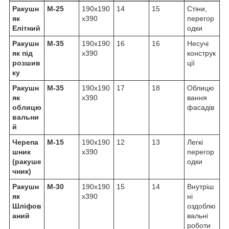
Ракушн
М-25
190х190
14
15
Стіни,
як
х390
перегор
Елітний
одки
Ракушн
М-35
190х190
16
16
Несучі
як під
х390
конструк
розшив
ції
ку
Ракушн
М-35
190х190
17
18
Облицю
як
х390
вання
облицю
фасадів
вальни
й
Черепа
М-15
190х190
12
13
Легкі
шник
х390
перегор
(ракуше
одки
чник)
Ракушн
М-30
190х190
15
14
Внутріш
як
х390
ні
Шліфов
оздоблю
аний
вальні
роботи