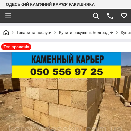
ОДЕСЬКИЙ КАМ'ЯНИЙ КАР'ЄР РАКУШНЯКА
Товари та послуги
Купити ракушняк Болград ➔
Купи
Топ продажів