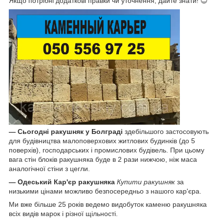
Якщо потрібні додаткові правки чи уточнення, дайте знати! 😊
—
Сьогодні
ракушняк у Болграді
здебільшого застосовують
для будівництва малоповерхових житлових будинків (до 5
поверхів), господарських і промислових будівель. При цьому
вага стін блоків ракушняка буде в 2 рази нижчою, ніж маса
аналогічної стіни з цегли.
—
Одеський Кар'єр ракушняка
Купити ракушняк
за
низькими цінами можливо безпосередньо з нашого кар'єра.
Ми вже більше 25 років ведемо видобуток каменю ракушняка
всіх видів марок і різної щільності.