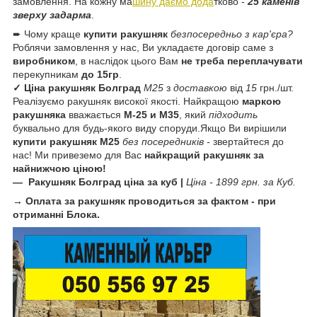
замовлення. На кожну ма
шину даємо дода
тково -
25 каменів
зверху задарма
.
➨ Чому краще
купити ракушняк
безпосередньо з кар'єра?
Роблячи замовлення у нас, Ви укладаєте договір саме з
виробником
, в наслідок цього Вам
не треба переплачувати
перекупникам
до 15гр
.
✓ Ціна ракушняк
Болград
М25
з
доставкою
від
15
грн./шт.
Реалізуємо ракушняк високої якості. Найкращою
маркою
ракушняка
вважається
М-25 и М35
, який
підходить
буквально для будь-якого виду споруди.Якщо Ви вирішили
купити ракушняк М25
без посередників -
звертайтеся до
нас! Ми привеземо для Вас
найкращий ракушняк за
найнижчою ціною!
— Ракушняк
Болград
ціна
за куб
|
Ціна - 1899 грн. за Куб.
→ Оплата за ракушняк проводиться за фактом - при
отриманні Блока.