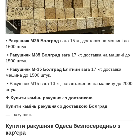
⦁
Ракушняк
М25
Болград
вага 15 кг; доставка на машині до
1600 штук.
⦁ Ракушняк М35
Болград
вага 17 кг; доставка на машині до
1500 штук.
⦁ Ракушняк М-35
Болград
Елітний
вага 17 кг; доставка
машина до 1500 штук.
⦁ Ракушняк М15 вага 13 кг; навантаження на машину до 2000
штук.
✈ Купити камінь ракушняк з доставкою
К
упити камінь ракушняк з доставкою
Болград
—
ракушняк
Купити ракушняк Одеса безпосередньо з
кар'єра