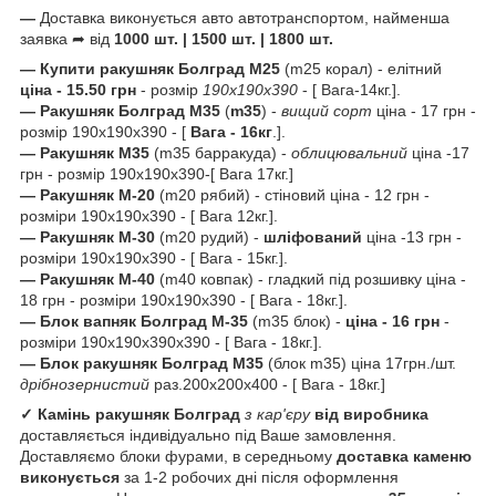
—
Доставка виконується авто автотранспортом, найменша
заявка ➦ від
1000 шт. | 1500 шт. | 1800 шт.
— Купити ракушняк Болград
М25
(m25 корал) - елітний
ціна - 15.50 грн
- розмір
190х190х390
- [ Вага-14кг.].
—
Ракушняк
Болград
М35
(
m35
) -
вищий сорт
ціна - 17 грн -
розмір 190х190х390 - [
Вага - 16кг
.].
— Ракушняк М35
(m35 барракуда) -
облицювальний
ціна -17
грн - розмір 190х190х390-[ Вага 17кг.]
— Ракушняк М-20
(m20 рябий) - стіновий ціна - 12 грн -
розміри 190х190х390 - [ Вага 12кг.].
— Ракушняк М-30
(m20 рудий) -
шліфований
ціна -13 грн -
розміри 190х190х390 - [ Вага - 15кг.].
— Ракушняк М-40
(m40 ковпак) - гладкий під розшивку ціна -
18 грн - розміри 190х190х390 - [ Вага - 18кг.].
— Блок вапняк
Болград
М-35
(m35 блок) -
ціна - 16 грн
-
розміри 190х190х390х390 - [ Вага - 18кг.].
— Блок ракушняк
Болград
М35
(блок m35) ціна 17грн./шт.
дрібнозернистий
раз.200х200х400 - [ Вага - 18кг.]
✓ Камінь ракушняк
Болград
з кар'єру
від виробника
доставляється індивідуально під Ваше замовлення.
Доставляємо блоки фурами, в середньому
доставка каменю
виконується
за 1-2 робочих дні після оформлення